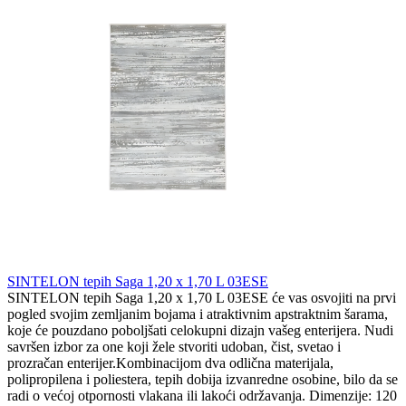
SINTELON tepih Saga 1,20 x 1,70 L 03ESE
SINTELON tepih Saga 1,20 x 1,70 L 03ESE će vas osvojiti na prvi
pogled svojim zemljanim bojama i atraktivnim apstraktnim šarama,
koje će pouzdano poboljšati celokupni dizajn vašeg enterijera. Nudi
savršen izbor za one koji žele stvoriti udoban, čist, svetao i
prozračan enterijer.Kombinacijom dva odlična materijala,
polipropilena i poliestera, tepih dobija izvanredne osobine, bilo da se
radi o većoj otpornosti vlakana ili lakoći održavanja. Dimenzije: 120