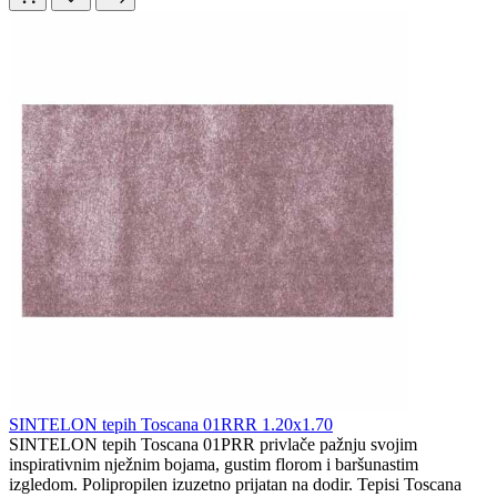
SINTELON tepih Toscana 01RRR 1.20x1.70
SINTELON tepih Toscana 01PRR privlače pažnju svojim
inspirativnim nježnim bojama, gustim florom i baršunastim
izgledom. Polipropilen izuzetno prijatan na dodir. Tepisi Toscana