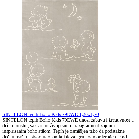
SINTELON tepih Boho Kids 79EWE 1,20x1,70
SINTELON tepih Boho Kids 79EWE unosi zabavu i kreativnost u
dečiji prostor, sa svojim živopisnim i razigranim dizajnom
inspirisanim boho stilom. Tepih je osmišljen tako da podstakne
dečiju maštu i stvori udoban kutak za igru i odmor.Izrađen je od