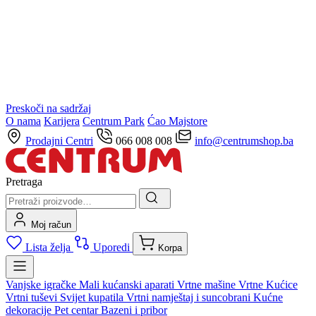
Preskoči na sadržaj
O nama
Karijera
Centrum Park
Ćao Majstore
Prodajni Centri
066 008 008
info@centrumshop.ba
Pretraga
Moj račun
Lista želja
Uporedi
Korpa
Vanjske igračke
Mali kućanski aparati
Vrtne mašine
Vrtne Kućice
Vrtni tuševi
Svijet kupatila
Vrtni namještaj i suncobrani
Kućne
dekoracije
Pet centar
Bazeni i pribor