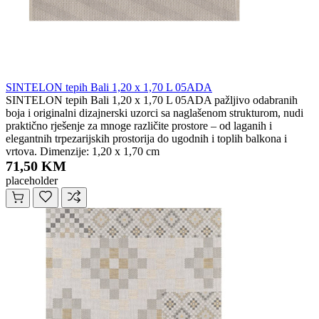
SINTELON tepih Bali 1,20 x 1,70 L 05ADA
SINTELON tepih Bali 1,20 x 1,70 L 05ADA pažljivo odabranih
boja i originalni dizajnerski uzorci sa naglašenom strukturom, nudi
praktično rješenje za mnoge različite prostore – od laganih i
elegantnih trpezarijskih prostorija do ugodnih i toplih balkona i
vrtova. Dimenzije: 1,20 x 1,70 cm
71,50 KM
placeholder