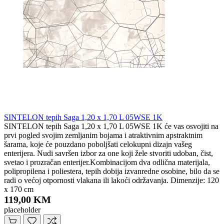
SINTELON tepih Saga 1,20 x 1,70 L 05WSE 1K
SINTELON tepih Saga 1,20 x 1,70 L 05WSE 1K će vas osvojiti na
prvi pogled svojim zemljanim bojama i atraktivnim apstraktnim
šarama, koje će pouzdano poboljšati celokupni dizajn vašeg
enterijera. Nudi savršen izbor za one koji žele stvoriti udoban, čist,
svetao i prozračan enterijer.Kombinacijom dva odlična materijala,
polipropilena i poliestera, tepih dobija izvanredne osobine, bilo da se
radi o većoj otpornosti vlakana ili lakoći održavanja. Dimenzije: 120
x 170 cm
119,00 KM
placeholder