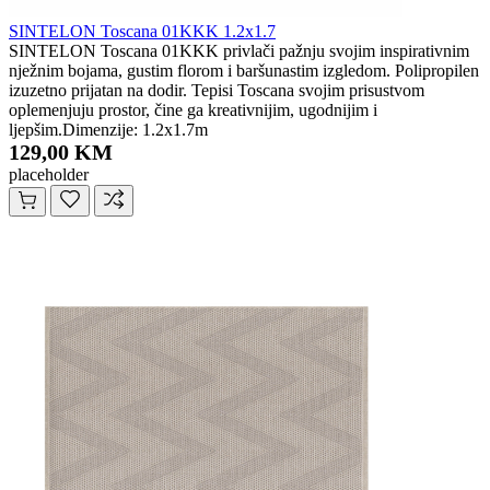
SINTELON Toscana 01KKK 1.2x1.7
SINTELON Toscana 01KKK privlači pažnju svojim inspirativnim
nježnim bojama, gustim florom i baršunastim izgledom. Polipropilen
izuzetno prijatan na dodir. Tepisi Toscana svojim prisustvom
oplemenjuju prostor, čine ga kreativnijim, ugodnijim i
ljepšim.Dimenzije: 1.2x1.7m
129,00 KM
placeholder