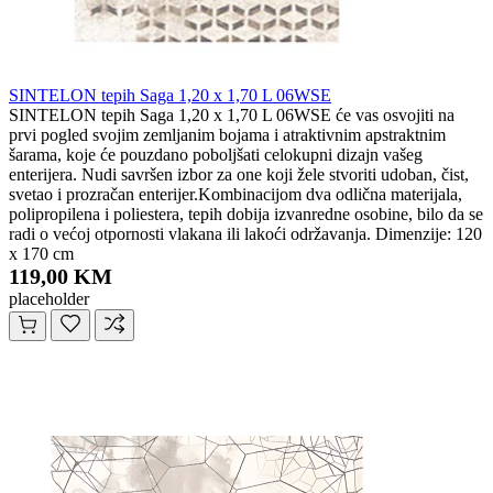
SINTELON tepih Saga 1,20 x 1,70 L 06WSE
SINTELON tepih Saga 1,20 x 1,70 L 06WSE će vas osvojiti na
prvi pogled svojim zemljanim bojama i atraktivnim apstraktnim
šarama, koje će pouzdano poboljšati celokupni dizajn vašeg
enterijera. Nudi savršen izbor za one koji žele stvoriti udoban, čist,
svetao i prozračan enterijer.Kombinacijom dva odlična materijala,
polipropilena i poliestera, tepih dobija izvanredne osobine, bilo da se
radi o većoj otpornosti vlakana ili lakoći održavanja. Dimenzije: 120
x 170 cm
119,00 KM
placeholder