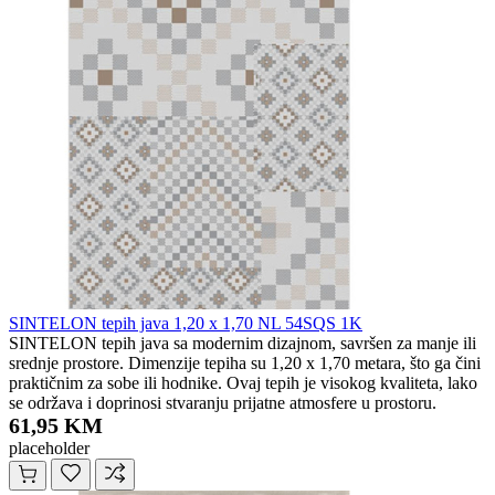
SINTELON tepih java 1,20 x 1,70 NL 54SQS 1K
SINTELON tepih java sa modernim dizajnom, savršen za manje ili
srednje prostore. Dimenzije tepiha su 1,20 x 1,70 metara, što ga čini
praktičnim za sobe ili hodnike. Ovaj tepih je visokog kvaliteta, lako
se održava i doprinosi stvaranju prijatne atmosfere u prostoru.
61,95 KM
placeholder