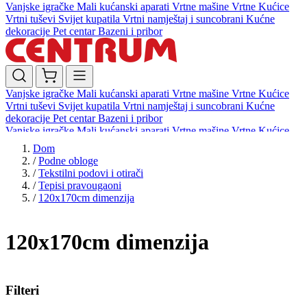
Vanjske igračke
Mali kućanski aparati
Vrtne mašine
Vrtne Kućice
Vrtni tuševi
Svijet kupatila
Vrtni namještaj i suncobrani
Kućne
dekoracije
Pet centar
Bazeni i pribor
Vanjske igračke
Mali kućanski aparati
Vrtne mašine
Vrtne Kućice
Vrtni tuševi
Svijet kupatila
Vrtni namještaj i suncobrani
Kućne
dekoracije
Pet centar
Bazeni i pribor
Vanjske igračke
Mali kućanski aparati
Vrtne mašine
Vrtne Kućice
Vrtni tuševi
Svijet kupatila
Vrtni namještaj i suncobrani
Kućne
Dom
dekoracije
Pet centar
Bazeni i pribor
/
Podne obloge
/
Tekstilni podovi i otirači
/
Tepisi pravougaoni
/
120x170cm dimenzija
120x170cm dimenzija
Filteri