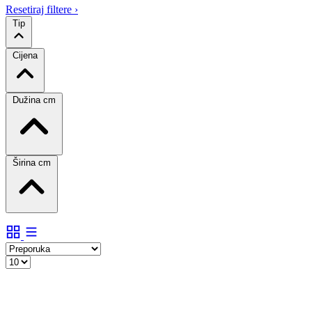
Resetiraj filtere
›
Tip
Cijena
Dužina cm
Širina cm