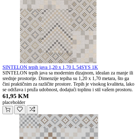
SINTELON tepih java 1,20 x 1,70 L 54SYS 1K
SINTELON tepih java sa modernim dizajnom, idealan za manje ili
srednje prostorije. Dimenzije tepiha su 1,20 x 1,70 metara, što ga
čini praktičnim za različite prostore. Tepih je visokog kvaliteta, lako
se održava i pruža udobnost, dodajući toplinu i stil vašem prostoru.
61,95 KM
placeholder