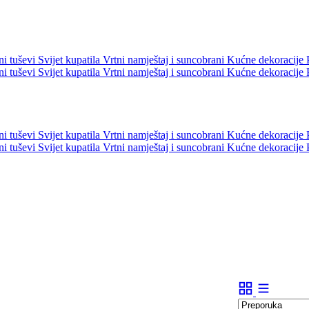
ni tuševi
Svijet kupatila
Vrtni namještaj i suncobrani
Kućne dekoracije
ni tuševi
Svijet kupatila
Vrtni namještaj i suncobrani
Kućne dekoracije
ni tuševi
Svijet kupatila
Vrtni namještaj i suncobrani
Kućne dekoracije
ni tuševi
Svijet kupatila
Vrtni namještaj i suncobrani
Kućne dekoracije