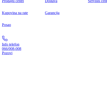
Prodajni centri
Dostava
Servisni cent
Kupovina na rate
Garancija
Posao
Info telefon
066/008-008
Pozovi