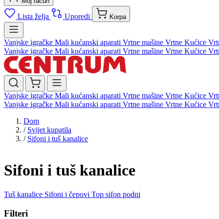
Moj račun
Lista želja
Uporedi
Korpa
Vanjske igračke
Mali kućanski aparati
Vrtne mašine
Vrtne Kućice
Vrt
Vanjske igračke
Mali kućanski aparati
Vrtne mašine
Vrtne Kućice
Vrt
Vanjske igračke
Mali kućanski aparati
Vrtne mašine
Vrtne Kućice
Vrt
Vanjske igračke
Mali kućanski aparati
Vrtne mašine
Vrtne Kućice
Vrt
Dom
/
Svijet kupatila
/
Sifoni i tuš kanalice
Sifoni i tuš kanalice
Tuš kanalice
Sifoni i čepovi
Top sifon podni
Filteri