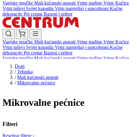
Vanjske igračke
Mali kućanski aparati
Vrtne mašine
Vrtne Kućice
Vrtni tuševi
Svijet kupatila
Vrtni namještaj i suncobrani
Kućne
dekoracije
Pet centar
Bazeni i pribor
Vanjske igračke
Mali kućanski aparati
Vrtne mašine
Vrtne Kućice
Vrtni tuševi
Svijet kupatila
Vrtni namještaj i suncobrani
Kućne
dekoracije
Pet centar
Bazeni i pribor
Vanjske igračke
Mali kućanski aparati
Vrtne mašine
Vrtne Kućice
Vrtni tuševi
Svijet kupatila
Vrtni namještaj i suncobrani
Kućne
Dom
dekoracije
Pet centar
Bazeni i pribor
/
Tehnika
/
Mali kućanski aparati
/
Mikrovalne pećnice
Mikrovalne pećnice
Filteri
Resetiraj filtere
›