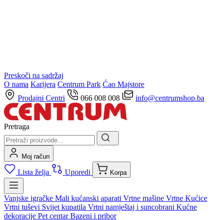
Preskoči na sadržaj
O nama
Karijera
Centrum Park
Ćao Majstore
Prodajni Centri
066 008 008
info@centrumshop.ba
Pretraga
Moj račun
Lista želja
Uporedi
Korpa
Vanjske igračke
Mali kućanski aparati
Vrtne mašine
Vrtne Kućice
Vrtni tuševi
Svijet kupatila
Vrtni namještaj i suncobrani
Kućne
dekoracije
Pet centar
Bazeni i pribor