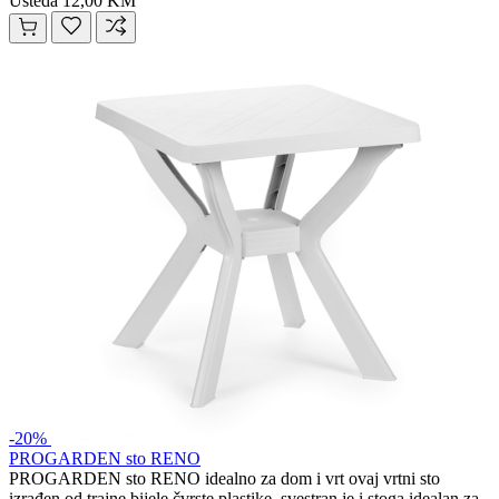
Ušteda 12,00 KM
-20%
PROGARDEN sto RENO
PROGARDEN sto RENO idealno za dom i vrt ovaj vrtni sto
izrađen od trajne bijele čvrste plastike, svestran je i stoga idealan za