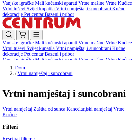
Vanjske igračke
Mali kućanski aparati
Vrtne mašine
Vrtne Kućice
Vrtni tuševi
Svijet kupatila
Vrtni namještaj i suncobrani
Kućne
dekoracije
Pet centar
Bazeni i pribor
Vanjske igračke
Mali kućanski aparati
Vrtne mašine
Vrtne Kućice
Vrtni tuševi
Svijet kupatila
Vrtni namještaj i suncobrani
Kućne
dekoracije
Pet centar
Bazeni i pribor
Vanjske igračke
Mali kućanski aparati
Vrtne mašine
Vrtne Kućice
Vrtni tuševi
Svijet kupatila
Vrtni namještaj i suncobrani
Kućne
Dom
dekoracije
Pet centar
Bazeni i pribor
/
Vrtni namještaj i suncobrani
Vrtni namještaj i suncobrani
Vrtni namještaj
Zaštita od sunca
Kancelarijski namještaj
Vrtne
Kućice
Filteri
Resetiraj filtere
›