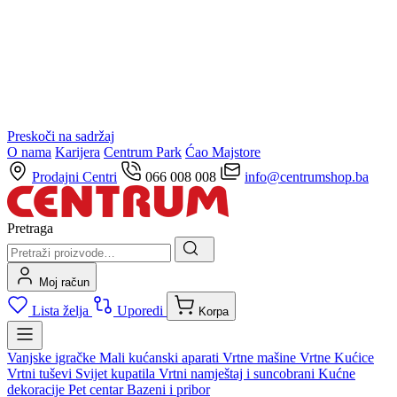
Preskoči na sadržaj
O nama
Karijera
Centrum Park
Ćao Majstore
Prodajni Centri
066 008 008
info@centrumshop.ba
Pretraga
Moj račun
Lista želja
Uporedi
Korpa
Vanjske igračke
Mali kućanski aparati
Vrtne mašine
Vrtne Kućice
Vrtni tuševi
Svijet kupatila
Vrtni namještaj i suncobrani
Kućne
dekoracije
Pet centar
Bazeni i pribor