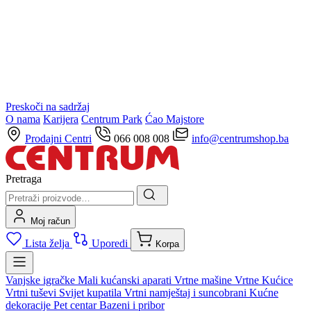
Preskoči na sadržaj
O nama
Karijera
Centrum Park
Ćao Majstore
Prodajni Centri
066 008 008
info@centrumshop.ba
Pretraga
Moj račun
Lista želja
Uporedi
Korpa
Vanjske igračke
Mali kućanski aparati
Vrtne mašine
Vrtne Kućice
Vrtni tuševi
Svijet kupatila
Vrtni namještaj i suncobrani
Kućne
dekoracije
Pet centar
Bazeni i pribor