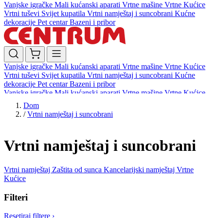
Vanjske igračke
Mali kućanski aparati
Vrtne mašine
Vrtne Kućice
Vrtni tuševi
Svijet kupatila
Vrtni namještaj i suncobrani
Kućne
dekoracije
Pet centar
Bazeni i pribor
Vanjske igračke
Mali kućanski aparati
Vrtne mašine
Vrtne Kućice
Vrtni tuševi
Svijet kupatila
Vrtni namještaj i suncobrani
Kućne
dekoracije
Pet centar
Bazeni i pribor
Vanjske igračke
Mali kućanski aparati
Vrtne mašine
Vrtne Kućice
Vrtni tuševi
Svijet kupatila
Vrtni namještaj i suncobrani
Kućne
Dom
dekoracije
Pet centar
Bazeni i pribor
/
Vrtni namještaj i suncobrani
Vrtni namještaj i suncobrani
Vrtni namještaj
Zaštita od sunca
Kancelarijski namještaj
Vrtne
Kućice
Filteri
Resetiraj filtere
›