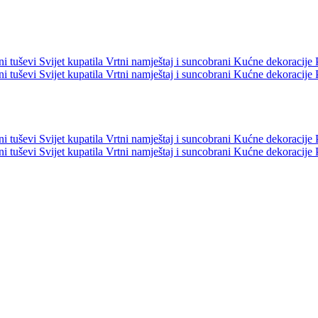
ni tuševi
Svijet kupatila
Vrtni namještaj i suncobrani
Kućne dekoracije
ni tuševi
Svijet kupatila
Vrtni namještaj i suncobrani
Kućne dekoracije
ni tuševi
Svijet kupatila
Vrtni namještaj i suncobrani
Kućne dekoracije
ni tuševi
Svijet kupatila
Vrtni namještaj i suncobrani
Kućne dekoracije