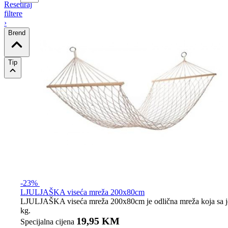
Resetiraj
filtere
›
Brend
Tip
-23%
LJULJAŠKA viseća mreža 200x80cm
LJULJAŠKA viseća mreža 200x80cm je odlična mreža koja sa jedno
kg.
19,95 KM
Specijalna cijena