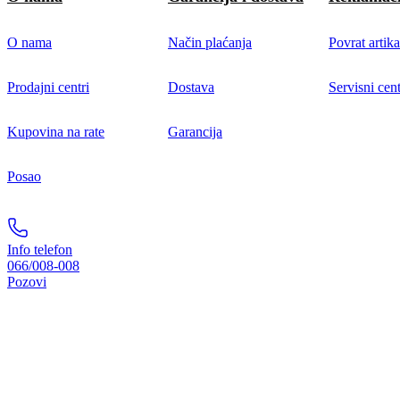
O nama
Način plaćanja
Povrat artika
Prodajni centri
Dostava
Servisni cent
Kupovina na rate
Garancija
Posao
Info telefon
066/008-008
Pozovi