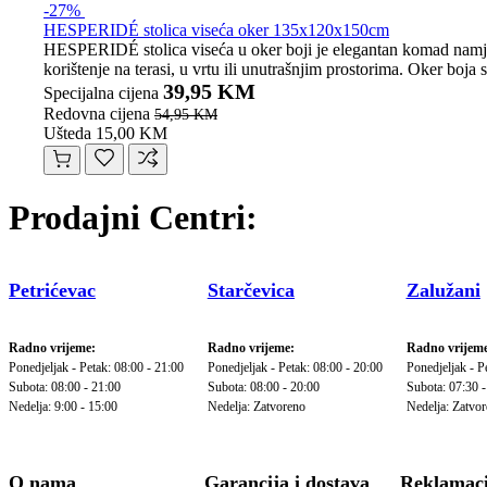
-27%
HESPERIDÉ stolica viseća oker 135x120x150cm
HESPERIDÉ stolica viseća u oker boji je elegantan komad namještaj
korištenje na terasi, u vrtu ili unutrašnjim prostorima. Oker boja
39,95 KM
Specijalna cijena
Redovna cijena
54,95 KM
Ušteda 15,00 KM
Prodajni Centri:
Petrićevac
Starčevica
Zalužani
Radno vrijeme:
Radno vrijeme:
Radno vrijeme
Ponedjeljak - Petak: 08:00 - 21:00
Ponedjeljak - Petak: 08:00 - 20:00
Ponedjeljak - P
Subota: 08:00 - 21:00
Subota: 08:00 - 20:00
Subota: 07:30 -
Nedelja: 9:00 - 15:00
Nedelja: Zatvoreno
Nedelja: Zatvo
O nama
Garancija i dostava
Reklamaci