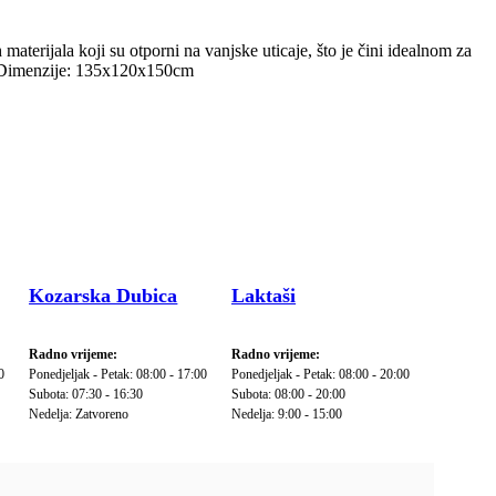
aterijala koji su otporni na vanjske uticaje, što je čini idealnom za
ije. Dimenzije: 135x120x150cm
Kozarska Dubica
Laktaši
Radno vrijeme:
Radno vrijeme:
0
Ponedjeljak - Petak: 08:00 - 17:00
Ponedjeljak - Petak: 08:00 - 20:00
Subota: 07:30 - 16:30
Subota: 08:00 - 20:00
Nedelja: Zatvoreno
Nedelja: 9:00 - 15:00