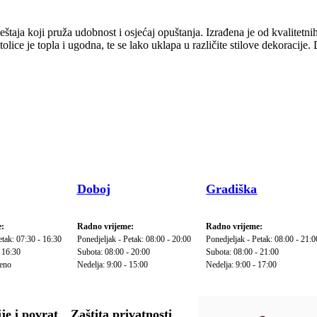
a koji pruža udobnost i osjećaj opuštanja. Izrađena je od kvalitetnih m
 stolice je topla i ugodna, te se lako uklapa u različite stilove dekorac
Doboj
Gradiška
:
Radno vrijeme:
Radno vrijeme:
etak: 07:30 - 16:30
Ponedjeljak - Petak: 08:00 - 20:00
Ponedjeljak - Petak: 08:00 - 21:0
 16:30
Subota: 08:00 - 20:00
Subota: 08:00 - 21:00
reno
Nedelja: 9:00 - 15:00
Nedelja: 9:00 - 17:00
je i povrat
Zaštita privatnosti