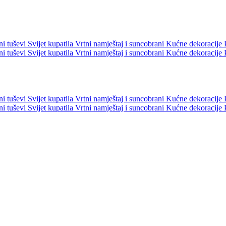
ni tuševi
Svijet kupatila
Vrtni namještaj i suncobrani
Kućne dekoracije
ni tuševi
Svijet kupatila
Vrtni namještaj i suncobrani
Kućne dekoracije
ni tuševi
Svijet kupatila
Vrtni namještaj i suncobrani
Kućne dekoracije
ni tuševi
Svijet kupatila
Vrtni namještaj i suncobrani
Kućne dekoracije