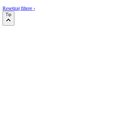
Resetiraj filtere
›
Tip