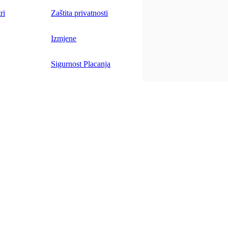
ri
Zaštita privatnosti
Izmjene
Sigurnost Placanja