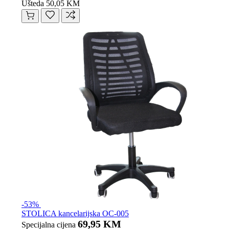
Ušteda 50,05 KM
-53%
STOLICA kancelarijska OC-005
69,95 KM
Specijalna cijena