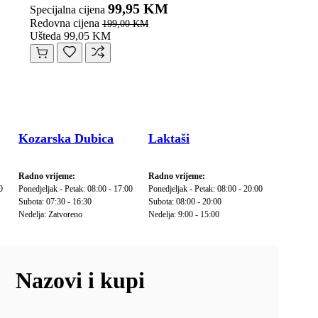
99,95 KM
Specijalna cijena
Redovna cijena
199,00 KM
Ušteda 99,05 KM
Kozarska Dubica
Laktaši
Radno vrijeme:
Radno vrijeme:
0
Ponedjeljak - Petak: 08:00 - 17:00
Ponedjeljak - Petak: 08:00 - 20:00
Subota: 07:30 - 16:30
Subota: 08:00 - 20:00
Nedelja: Zatvoreno
Nedelja: 9:00 - 15:00
Nazovi i kupi