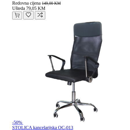
Redovna cijena
149,00 KM
Ušteda 79,05 KM
-50%
STOLICA kancelarijska OC-013