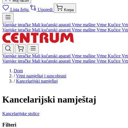
Moj račun
Lista želja
Uporedi
Korpa
Vanjske igračke
Mali kućanski aparati
Vrtne mašine
Vrtne Kućice
Vrt
Vanjske igračke
Mali kućanski aparati
Vrtne mašine
Vrtne Kućice
Vrt
Vanjske igračke
Mali kućanski aparati
Vrtne mašine
Vrtne Kućice
Vrt
Vanjske igračke
Mali kućanski aparati
Vrtne mašine
Vrtne Kućice
Vrt
Dom
/
Vrtni namještaj i suncobrani
/
Kancelarijski namještaj
Kancelarijski namještaj
Kancelarijske stolice
Filteri