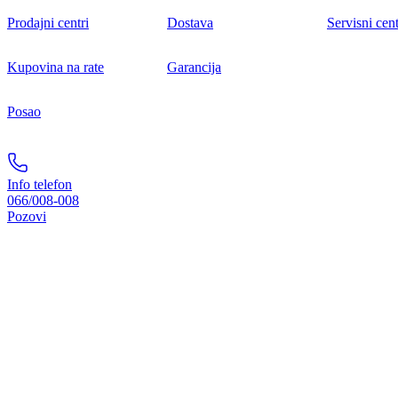
Prodajni centri
Dostava
Servisni cent
Kupovina na rate
Garancija
Posao
Info telefon
066/008-008
Pozovi