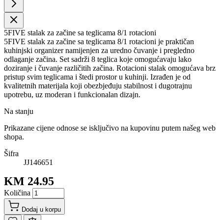
5FIVE stalak za začine sa teglicama 8/1 rotacioni
5FIVE stalak za začine sa teglicama 8/1 rotacioni je praktičan
kuhinjski organizer namijenjen za uredno čuvanje i pregledno
odlaganje začina. Set sadrži 8 teglica koje omogućavaju lako
doziranje i čuvanje različitih začina. Rotacioni stalak omogućava brz
pristup svim teglicama i štedi prostor u kuhinji. Izrađen je od
kvalitetnih materijala koji obezbjeđuju stabilnost i dugotrajnu
upotrebu, uz moderan i funkcionalan dizajn.
Na stanju
Prikazane cijene odnose se isključivo na kupovinu putem našeg web
shopa.
Šifra
JJ146651
KM 24.95
Količina
Dodaj u korpu