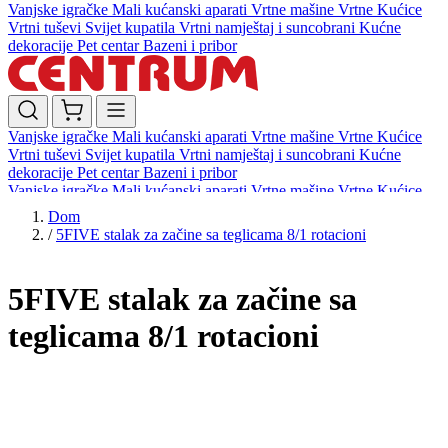
Vanjske igračke
Mali kućanski aparati
Vrtne mašine
Vrtne Kućice
Vrtni tuševi
Svijet kupatila
Vrtni namještaj i suncobrani
Kućne
dekoracije
Pet centar
Bazeni i pribor
Vanjske igračke
Mali kućanski aparati
Vrtne mašine
Vrtne Kućice
Vrtni tuševi
Svijet kupatila
Vrtni namještaj i suncobrani
Kućne
dekoracije
Pet centar
Bazeni i pribor
Vanjske igračke
Mali kućanski aparati
Vrtne mašine
Vrtne Kućice
Vrtni tuševi
Svijet kupatila
Vrtni namještaj i suncobrani
Kućne
Dom
dekoracije
Pet centar
Bazeni i pribor
/
5FIVE stalak za začine sa teglicama 8/1 rotacioni
5FIVE stalak za začine sa
teglicama 8/1 rotacioni