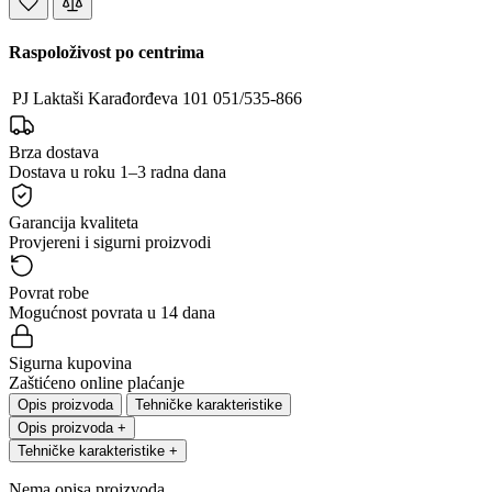
Raspoloživost po centrima
PJ Laktaši
Karađorđeva 101
051/535-866
Brza dostava
Dostava u roku 1–3 radna dana
Garancija kvaliteta
Provjereni i sigurni proizvodi
Povrat robe
Mogućnost povrata u 14 dana
Sigurna kupovina
Zaštićeno online plaćanje
Opis proizvoda
Tehničke karakteristike
Opis proizvoda
+
Tehničke karakteristike
+
Nema opisa proizvoda.