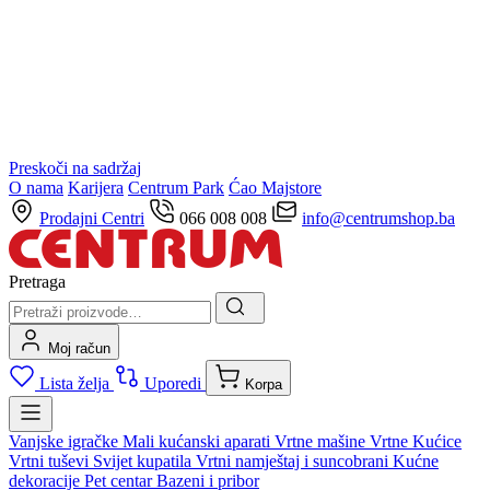
Preskoči na sadržaj
O nama
Karijera
Centrum Park
Ćao Majstore
Prodajni Centri
066 008 008
info@centrumshop.ba
Pretraga
Moj račun
Lista želja
Uporedi
Korpa
Vanjske igračke
Mali kućanski aparati
Vrtne mašine
Vrtne Kućice
Vrtni tuševi
Svijet kupatila
Vrtni namještaj i suncobrani
Kućne
dekoracije
Pet centar
Bazeni i pribor