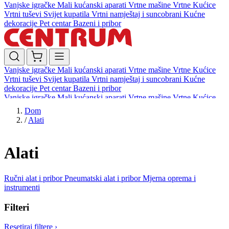
Vanjske igračke
Mali kućanski aparati
Vrtne mašine
Vrtne Kućice
Vrtni tuševi
Svijet kupatila
Vrtni namještaj i suncobrani
Kućne
dekoracije
Pet centar
Bazeni i pribor
Vanjske igračke
Mali kućanski aparati
Vrtne mašine
Vrtne Kućice
Vrtni tuševi
Svijet kupatila
Vrtni namještaj i suncobrani
Kućne
dekoracije
Pet centar
Bazeni i pribor
Vanjske igračke
Mali kućanski aparati
Vrtne mašine
Vrtne Kućice
Vrtni tuševi
Svijet kupatila
Vrtni namještaj i suncobrani
Kućne
Dom
dekoracije
Pet centar
Bazeni i pribor
/
Alati
Alati
Ručni alat i pribor
Pneumatski alat i pribor
Mjerna oprema i
instrumenti
Filteri
Resetiraj filtere
›