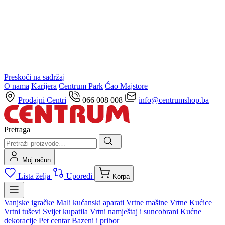
Preskoči na sadržaj
O nama
Karijera
Centrum Park
Ćao Majstore
Prodajni Centri
066 008 008
info@centrumshop.ba
Pretraga
Moj račun
Lista želja
Uporedi
Korpa
Vanjske igračke
Mali kućanski aparati
Vrtne mašine
Vrtne Kućice
Vrtni tuševi
Svijet kupatila
Vrtni namještaj i suncobrani
Kućne
dekoracije
Pet centar
Bazeni i pribor