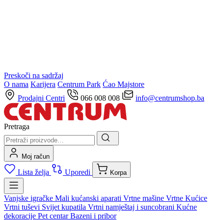
Preskoči na sadržaj
O nama
Karijera
Centrum Park
Ćao Majstore
Prodajni Centri
066 008 008
info@centrumshop.ba
Pretraga
Moj račun
Lista želja
Uporedi
Korpa
Vanjske igračke
Mali kućanski aparati
Vrtne mašine
Vrtne Kućice
Vrtni tuševi
Svijet kupatila
Vrtni namještaj i suncobrani
Kućne
dekoracije
Pet centar
Bazeni i pribor