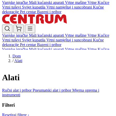
Vanjske igračke
Mali kućanski aparati
Vrtne mašine
Vrtne Kućice
Vrtni tuševi
Svijet kupatila
Vrtni namještaj i suncobrani
Kućne
dekoracije
Pet centar
Bazeni i pribor
Vanjske igračke
Mali kućanski aparati
Vrtne mašine
Vrtne Kućice
Vrtni tuševi
Svijet kupatila
Vrtni namještaj i suncobrani
Kućne
dekoracije
Pet centar
Bazeni i pribor
Vanjske igračke
Mali kućanski aparati
Vrtne mašine
Vrtne Kućice
Vrtni tuševi
Svijet kupatila
Vrtni namještaj i suncobrani
Kućne
Dom
dekoracije
Pet centar
Bazeni i pribor
/
Alati
Alati
Ručni alat i pribor
Pneumatski alat i pribor
Mjerna oprema i
instrumenti
Filteri
Resetiraj filtere
›