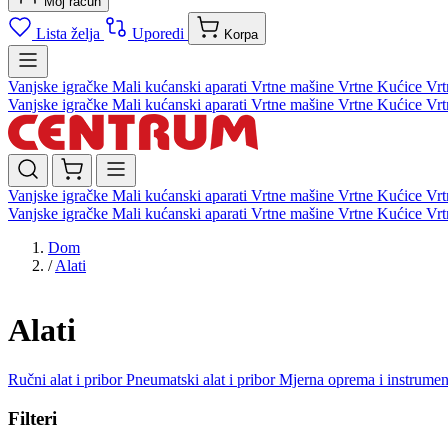
Moj račun
Lista želja
Uporedi
Korpa
Vanjske igračke
Mali kućanski aparati
Vrtne mašine
Vrtne Kućice
Vrt
Vanjske igračke
Mali kućanski aparati
Vrtne mašine
Vrtne Kućice
Vrt
Vanjske igračke
Mali kućanski aparati
Vrtne mašine
Vrtne Kućice
Vrt
Vanjske igračke
Mali kućanski aparati
Vrtne mašine
Vrtne Kućice
Vrt
Dom
/
Alati
Alati
Ručni alat i pribor
Pneumatski alat i pribor
Mjerna oprema i instrumen
Filteri