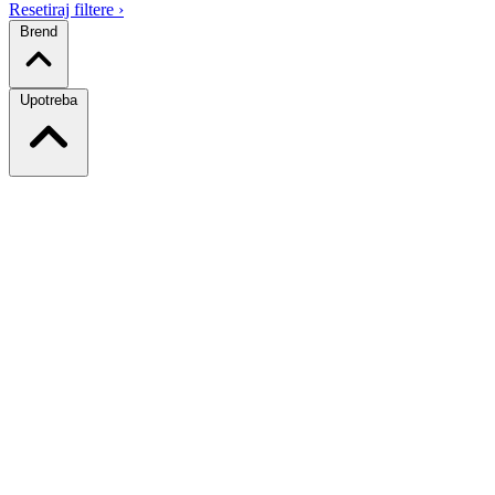
Resetiraj filtere
›
Brend
Upotreba