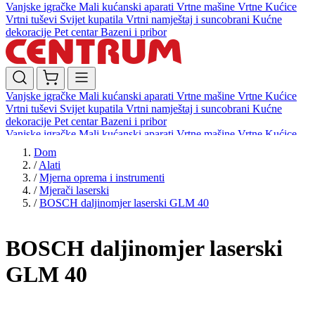
Vanjske igračke
Mali kućanski aparati
Vrtne mašine
Vrtne Kućice
Vrtni tuševi
Svijet kupatila
Vrtni namještaj i suncobrani
Kućne
dekoracije
Pet centar
Bazeni i pribor
Vanjske igračke
Mali kućanski aparati
Vrtne mašine
Vrtne Kućice
Vrtni tuševi
Svijet kupatila
Vrtni namještaj i suncobrani
Kućne
dekoracije
Pet centar
Bazeni i pribor
Vanjske igračke
Mali kućanski aparati
Vrtne mašine
Vrtne Kućice
Vrtni tuševi
Svijet kupatila
Vrtni namještaj i suncobrani
Kućne
Dom
dekoracije
Pet centar
Bazeni i pribor
/
Alati
/
Mjerna oprema i instrumenti
/
Mjerači laserski
/
BOSCH daljinomjer laserski GLM 40
BOSCH daljinomjer laserski
GLM 40