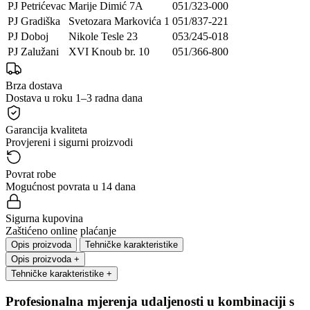
PJ Petrićevac
Marije Dimić 7A
051/323-000
PJ Gradiška
Svetozara Markovića 1
051/837-221
PJ Doboj
Nikole Tesle 23
053/245-018
PJ Zalužani
XVI Knoub br. 10
051/366-800
Brza dostava
Dostava u roku 1–3 radna dana
Garancija kvaliteta
Provjereni i sigurni proizvodi
Povrat robe
Mogućnost povrata u 14 dana
Sigurna kupovina
Zaštićeno online plaćanje
Opis proizvoda
Tehničke karakteristike
Opis proizvoda
+
Tehničke karakteristike
+
Profesionalna mjerenja udaljenosti u kombinaciji s