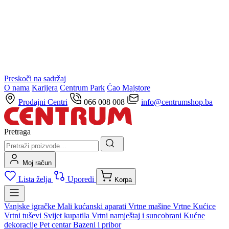
Preskoči na sadržaj
O nama
Karijera
Centrum Park
Ćao Majstore
Prodajni Centri
066 008 008
info@centrumshop.ba
Pretraga
Moj račun
Lista želja
Uporedi
Korpa
Vanjske igračke
Mali kućanski aparati
Vrtne mašine
Vrtne Kućice
Vrtni tuševi
Svijet kupatila
Vrtni namještaj i suncobrani
Kućne
dekoracije
Pet centar
Bazeni i pribor