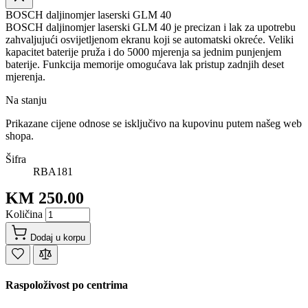
BOSCH daljinomjer laserski GLM 40
BOSCH daljinomjer laserski GLM 40 je precizan i lak za upotrebu
zahvaljujući osvijetljenom ekranu koji se automatski okreće. Veliki
kapacitet baterije pruža i do 5000 mjerenja sa jednim punjenjem
baterije. Funkcija memorije omogućava lak pristup zadnjih deset
mjerenja.
Na stanju
Prikazane cijene odnose se isključivo na kupovinu putem našeg web
shopa.
Šifra
RBA181
KM 250.00
Količina
Dodaj u korpu
Raspoloživost po centrima