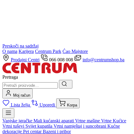
Preskoči na sadržaj
O nama
Karijera
Centrum Park
Ćao Majstore
Prodajni Centri
066 008 008
info@centrumshop.ba
Pretraga
Moj račun
Lista želja
Uporedi
Korpa
Vanjske igračke
Mali kućanski aparati
Vrtne mašine
Vrtne Kućice
Vrtni tuševi
Svijet kupatila
Vrtni namještaj i suncobrani
Kućne
dekoracije
Pet centar
Bazeni i pribor