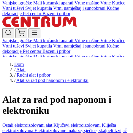
Vanjske igračke
Mali kućanski aparati
Vrtne mašine
Vrtne Kućice
Vrtni tuševi
Svijet kupatila
Vrtni namještaj i suncobrani
Kućne
dekoracije
Pet centar
Bazeni i pribor
Vanjske igračke
Mali kućanski aparati
Vrtne mašine
Vrtne Kućice
Vrtni tuševi
Svijet kupatila
Vrtni namještaj i suncobrani
Kućne
dekoracije
Pet centar
Bazeni i pribor
Vanjske igračke
Mali kućanski aparati
Vrtne mašine
Vrtne Kućice
Vrtni tuševi
Svijet kupatila
Vrtni namještaj i suncobrani
Kućne
Dom
dekoracije
Pet centar
Bazeni i pribor
/
Alati
/
Ručni alat i pribor
/
Alat za rad pod naponom i elektroniku
Alat za rad pod naponom i
elektroniku
Ostali elektroizolovani alat
Ključevi elektroizolovani
Kliješta
elektroizolovana
Elektroizolovane makaze, sječice, skalpeli
Izvijač