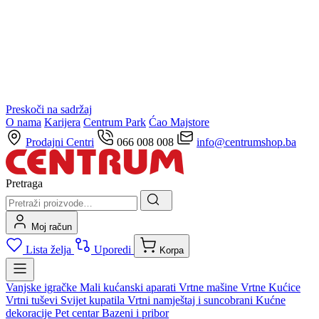
Preskoči na sadržaj
O nama
Karijera
Centrum Park
Ćao Majstore
Prodajni Centri
066 008 008
info@centrumshop.ba
Pretraga
Moj račun
Lista želja
Uporedi
Korpa
Vanjske igračke
Mali kućanski aparati
Vrtne mašine
Vrtne Kućice
Vrtni tuševi
Svijet kupatila
Vrtni namještaj i suncobrani
Kućne
dekoracije
Pet centar
Bazeni i pribor