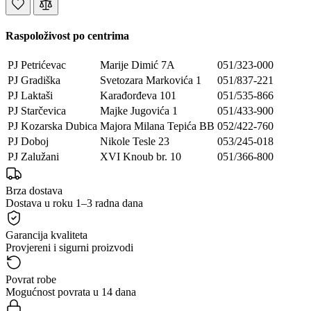
Raspoloživost po centrima
PJ Petrićevac
Marije Dimić 7A
051/323-000
PJ Gradiška
Svetozara Markovića 1
051/837-221
PJ Laktaši
Karađorđeva 101
051/535-866
PJ Starčevica
Majke Jugovića 1
051/433-900
PJ Kozarska Dubica
Majora Milana Tepića BB
052/422-760
PJ Doboj
Nikole Tesle 23
053/245-018
PJ Zalužani
XVI Knoub br. 10
051/366-800
Brza dostava
Dostava u roku 1–3 radna dana
Garancija kvaliteta
Provjereni i sigurni proizvodi
Povrat robe
Mogućnost povrata u 14 dana