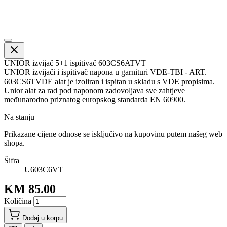
UNIOR izvijač 5+1 ispitivač 603CS6ATVT
UNIOR izvijači i ispitivač napona u garnituri VDE-TBI - ART.
603CS6TVDE alat je izoliran i ispitan u skladu s VDE propisima.
Unior alat za rad pod naponom zadovoljava sve zahtjeve
međunarodno priznatog europskog standarda EN 60900.
Na stanju
Prikazane cijene odnose se isključivo na kupovinu putem našeg web
shopa.
Šifra
U603C6VT
KM 85.00
Količina
Dodaj u korpu