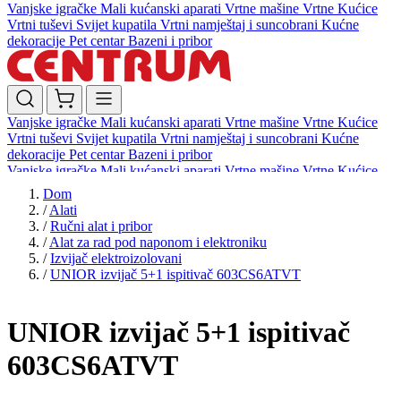
Vanjske igračke
Mali kućanski aparati
Vrtne mašine
Vrtne Kućice
Vrtni tuševi
Svijet kupatila
Vrtni namještaj i suncobrani
Kućne
dekoracije
Pet centar
Bazeni i pribor
Vanjske igračke
Mali kućanski aparati
Vrtne mašine
Vrtne Kućice
Vrtni tuševi
Svijet kupatila
Vrtni namještaj i suncobrani
Kućne
dekoracije
Pet centar
Bazeni i pribor
Vanjske igračke
Mali kućanski aparati
Vrtne mašine
Vrtne Kućice
Vrtni tuševi
Svijet kupatila
Vrtni namještaj i suncobrani
Kućne
Dom
dekoracije
Pet centar
Bazeni i pribor
/
Alati
/
Ručni alat i pribor
/
Alat za rad pod naponom i elektroniku
/
Izvijač elektroizolovani
/
UNIOR izvijač 5+1 ispitivač 603CS6ATVT
UNIOR izvijač 5+1 ispitivač
603CS6ATVT