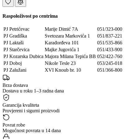
Raspoloživost po centrima
PJ Petrićevac
Marije Dimić 7A
051/323-000
PJ Gradiška
Svetozara Markovića 1
051/837-221
PJ Laktaši
Karađorđeva 101
051/535-866
PJ Starčevica
Majke Jugovića 1
051/433-900
PJ Kozarska Dubica
Majora Milana Tepića BB
052/422-760
PJ Doboj
Nikole Tesle 23
053/245-018
PJ Zalužani
XVI Knoub br. 10
051/366-800
Brza dostava
Dostava u roku 1–3 radna dana
Garancija kvaliteta
Provjereni i sigurni proizvodi
Povrat robe
Mogućnost povrata u 14 dana