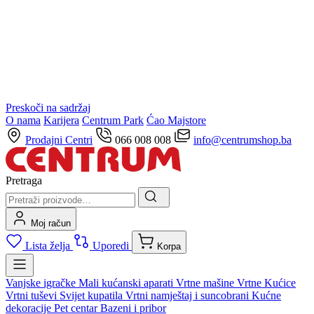
Preskoči na sadržaj
O nama
Karijera
Centrum Park
Ćao Majstore
Prodajni Centri
066 008 008
info@centrumshop.ba
Pretraga
Moj račun
Lista želja
Uporedi
Korpa
Vanjske igračke
Mali kućanski aparati
Vrtne mašine
Vrtne Kućice
Vrtni tuševi
Svijet kupatila
Vrtni namještaj i suncobrani
Kućne
dekoracije
Pet centar
Bazeni i pribor