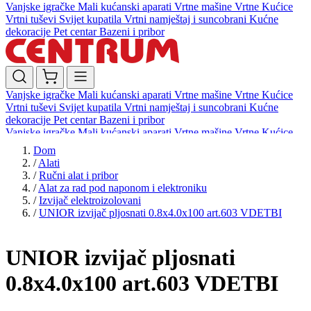
Vanjske igračke
Mali kućanski aparati
Vrtne mašine
Vrtne Kućice
Vrtni tuševi
Svijet kupatila
Vrtni namještaj i suncobrani
Kućne
dekoracije
Pet centar
Bazeni i pribor
Vanjske igračke
Mali kućanski aparati
Vrtne mašine
Vrtne Kućice
Vrtni tuševi
Svijet kupatila
Vrtni namještaj i suncobrani
Kućne
dekoracije
Pet centar
Bazeni i pribor
Vanjske igračke
Mali kućanski aparati
Vrtne mašine
Vrtne Kućice
Vrtni tuševi
Svijet kupatila
Vrtni namještaj i suncobrani
Kućne
Dom
dekoracije
Pet centar
Bazeni i pribor
/
Alati
/
Ručni alat i pribor
/
Alat za rad pod naponom i elektroniku
/
Izvijač elektroizolovani
/
UNIOR izvijač pljosnati 0.8x4.0x100 art.603 VDETBI
UNIOR izvijač pljosnati
0.8x4.0x100 art.603 VDETBI