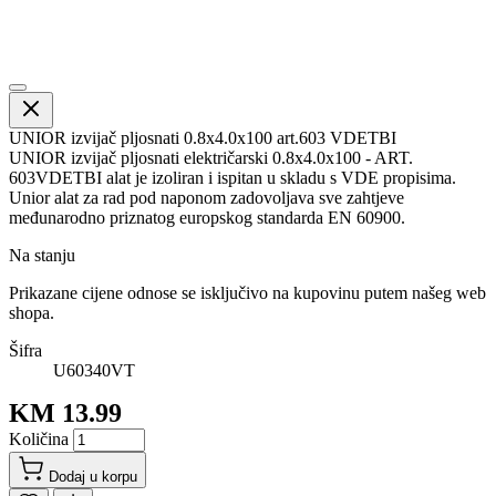
UNIOR izvijač pljosnati 0.8x4.0x100 art.603 VDETBI
UNIOR izvijač pljosnati električarski 0.8x4.0x100 - ART.
603VDETBI alat je izoliran i ispitan u skladu s VDE propisima.
Unior alat za rad pod naponom zadovoljava sve zahtjeve
međunarodno priznatog europskog standarda EN 60900.
Na stanju
Prikazane cijene odnose se isključivo na kupovinu putem našeg web
shopa.
Šifra
U60340VT
KM 13.99
Količina
Dodaj u korpu