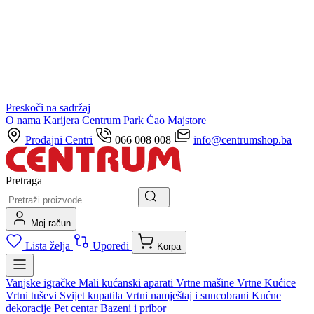
Preskoči na sadržaj
O nama
Karijera
Centrum Park
Ćao Majstore
Prodajni Centri
066 008 008
info@centrumshop.ba
Pretraga
Moj račun
Lista želja
Uporedi
Korpa
Vanjske igračke
Mali kućanski aparati
Vrtne mašine
Vrtne Kućice
Vrtni tuševi
Svijet kupatila
Vrtni namještaj i suncobrani
Kućne
dekoracije
Pet centar
Bazeni i pribor