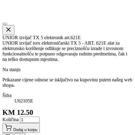
UNIOR izvijač TX 5 elektronik art.621E
UNIOR izvijač torx elektroničarski TX 5 - ART. 621E alat za
elektronsko korištenje odlikuje se preciznošću izrade i izvrsnom
funkcionalnošću te potpuno odgovaraju radnim predmetima, čak i
na teško dostupnim mjestima.
Na stanju
Prikazane cijene odnose se isključivo na kupovinu putem našeg web
shopa.
Šifra
U62105E
KM 12.50
Količina
Dodaj u korpu