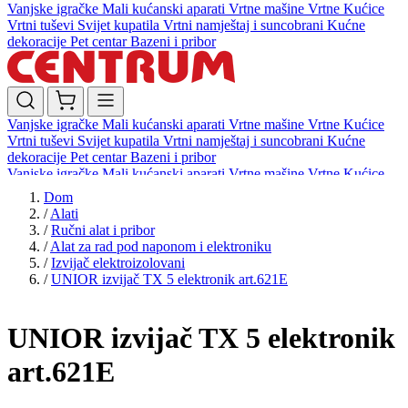
Vanjske igračke
Mali kućanski aparati
Vrtne mašine
Vrtne Kućice
Vrtni tuševi
Svijet kupatila
Vrtni namještaj i suncobrani
Kućne
dekoracije
Pet centar
Bazeni i pribor
Vanjske igračke
Mali kućanski aparati
Vrtne mašine
Vrtne Kućice
Vrtni tuševi
Svijet kupatila
Vrtni namještaj i suncobrani
Kućne
dekoracije
Pet centar
Bazeni i pribor
Vanjske igračke
Mali kućanski aparati
Vrtne mašine
Vrtne Kućice
Vrtni tuševi
Svijet kupatila
Vrtni namještaj i suncobrani
Kućne
Dom
dekoracije
Pet centar
Bazeni i pribor
/
Alati
/
Ručni alat i pribor
/
Alat za rad pod naponom i elektroniku
/
Izvijač elektroizolovani
/
UNIOR izvijač TX 5 elektronik art.621E
UNIOR izvijač TX 5 elektronik
art.621E