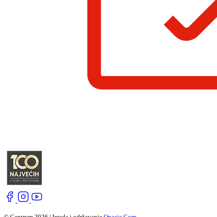
© Centrum 2026 | Izrada i održavanje
Opacic Corp.