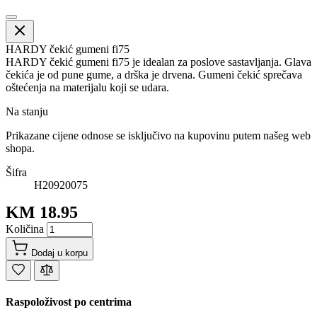
HARDY čekić gumeni fi75
HARDY čekić gumeni fi75 je idealan za poslove sastavljanja. Glava
čekića je od pune gume, a drška je drvena. Gumeni čekić sprečava
oštećenja na materijalu koji se udara.
Na stanju
Prikazane cijene odnose se isključivo na kupovinu putem našeg web
shopa.
Šifra
H20920075
KM 18.95
Količina
Dodaj u korpu
Raspoloživost po centrima