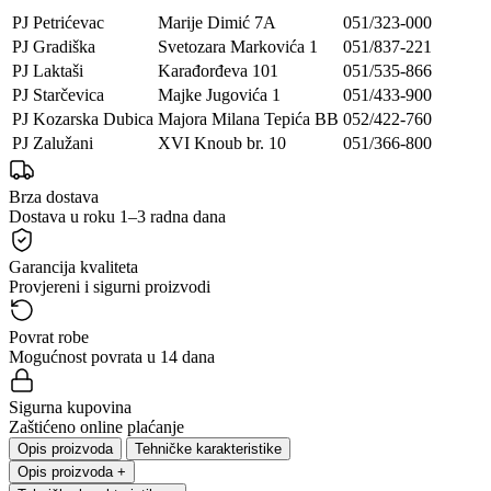
PJ Petrićevac
Marije Dimić 7A
051/323-000
PJ Gradiška
Svetozara Markovića 1
051/837-221
PJ Laktaši
Karađorđeva 101
051/535-866
PJ Starčevica
Majke Jugovića 1
051/433-900
PJ Kozarska Dubica
Majora Milana Tepića BB
052/422-760
PJ Zalužani
XVI Knoub br. 10
051/366-800
Brza dostava
Dostava u roku 1–3 radna dana
Garancija kvaliteta
Provjereni i sigurni proizvodi
Povrat robe
Mogućnost povrata u 14 dana
Sigurna kupovina
Zaštićeno online plaćanje
Opis proizvoda
Tehničke karakteristike
Opis proizvoda
+