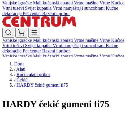
Vanjske igračke
Mali kućanski aparati
Vrtne mašine
Vrtne Kućice
Vrtni tuševi
Svijet kupatila
Vrtni namještaj i suncobrani
Kućne
dekoracije
Pet centar
Bazeni i pribor
Vanjske igračke
Mali kućanski aparati
Vrtne mašine
Vrtne Kućice
Vrtni tuševi
Svijet kupatila
Vrtni namještaj i suncobrani
Kućne
dekoracije
Pet centar
Bazeni i pribor
Vanjske igračke
Mali kućanski aparati
Vrtne mašine
Vrtne Kućice
Vrtni tuševi
Svijet kupatila
Vrtni namještaj i suncobrani
Kućne
Dom
dekoracije
Pet centar
Bazeni i pribor
/
Alati
/
Ručni alat i pribor
/
Čekići
/
HARDY čekić gumeni fi75
HARDY čekić gumeni fi75