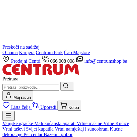
Preskoči na sadržaj
O nama
Karijera
Centrum Park
Ćao Majstore
Prodajni Centri
066 008 008
info@centrumshop.ba
Pretraga
Moj račun
Lista želja
Uporedi
Korpa
Vanjske igračke
Mali kućanski aparati
Vrtne mašine
Vrtne Kućice
Vrtni tuševi
Svijet kupatila
Vrtni namještaj i suncobrani
Kućne
dekoracije
Pet centar
Bazeni i pribor