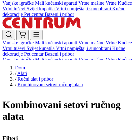
Vanjske igračke
Mali kućanski aparati
Vrtne mašine
Vrtne Kućice
Vrtni tuševi
Svijet kupatila
Vrtni namještaj i suncobrani
Kućne
dekoracije
Pet centar
Bazeni i pribor
Vanjske igračke
Mali kućanski aparati
Vrtne mašine
Vrtne Kućice
Vrtni tuševi
Svijet kupatila
Vrtni namještaj i suncobrani
Kućne
dekoracije
Pet centar
Bazeni i pribor
Vanjske igračke
Mali kućanski aparati
Vrtne mašine
Vrtne Kućice
Vrtni tuševi
Svijet kupatila
Vrtni namještaj i suncobrani
Kućne
Dom
dekoracije
Pet centar
Bazeni i pribor
/
Alati
/
Ručni alat i pribor
/
Kombinovani setovi ručnog alata
Kombinovani setovi ručnog
alata
Filteri