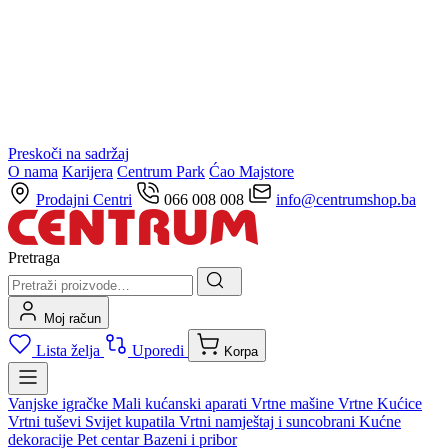
Preskoči na sadržaj
O nama
Karijera
Centrum Park
Ćao Majstore
Prodajni Centri
066 008 008
info@centrumshop.ba
Pretraga
Moj račun
Lista želja
Uporedi
Korpa
Vanjske igračke
Mali kućanski aparati
Vrtne mašine
Vrtne Kućice
Vrtni tuševi
Svijet kupatila
Vrtni namještaj i suncobrani
Kućne
dekoracije
Pet centar
Bazeni i pribor