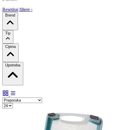
Resetiraj filtere
›
Brend
Tip
Cijena
Upotreba