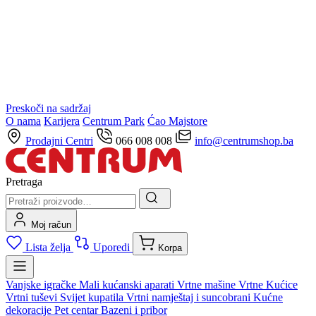
Preskoči na sadržaj
O nama
Karijera
Centrum Park
Ćao Majstore
Prodajni Centri
066 008 008
info@centrumshop.ba
Pretraga
Moj račun
Lista želja
Uporedi
Korpa
Vanjske igračke
Mali kućanski aparati
Vrtne mašine
Vrtne Kućice
Vrtni tuševi
Svijet kupatila
Vrtni namještaj i suncobrani
Kućne
dekoracije
Pet centar
Bazeni i pribor