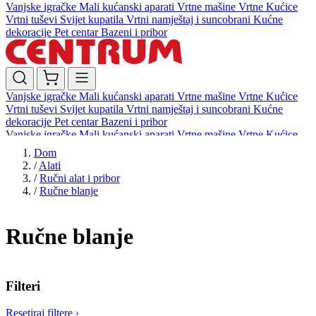
Vanjske igračke
Mali kućanski aparati
Vrtne mašine
Vrtne Kućice
Vrtni tuševi
Svijet kupatila
Vrtni namještaj i suncobrani
Kućne
dekoracije
Pet centar
Bazeni i pribor
Vanjske igračke
Mali kućanski aparati
Vrtne mašine
Vrtne Kućice
Vrtni tuševi
Svijet kupatila
Vrtni namještaj i suncobrani
Kućne
dekoracije
Pet centar
Bazeni i pribor
Vanjske igračke
Mali kućanski aparati
Vrtne mašine
Vrtne Kućice
Vrtni tuševi
Svijet kupatila
Vrtni namještaj i suncobrani
Kućne
Dom
dekoracije
Pet centar
Bazeni i pribor
/
Alati
/
Ručni alat i pribor
/
Ručne blanje
Ručne blanje
Filteri
Resetiraj filtere
›