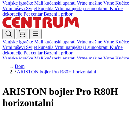
Vanjske igračke
Mali kućanski aparati
Vrtne mašine
Vrtne Kućice
Vrtni tuševi
Svijet kupatila
Vrtni namještaj i suncobrani
Kućne
dekoracije
Pet centar
Bazeni i pribor
Vanjske igračke
Mali kućanski aparati
Vrtne mašine
Vrtne Kućice
Vrtni tuševi
Svijet kupatila
Vrtni namještaj i suncobrani
Kućne
dekoracije
Pet centar
Bazeni i pribor
Vanjske igračke
Mali kućanski aparati
Vrtne mašine
Vrtne Kućice
Vrtni tuševi
Svijet kupatila
Vrtni namještaj i suncobrani
Kućne
Dom
dekoracije
Pet centar
Bazeni i pribor
/
ARISTON bojler Pro R80H horizontalni
ARISTON bojler Pro R80H
horizontalni