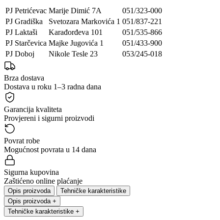
PJ Petrićevac
Marije Dimić 7A
051/323-000
PJ Gradiška
Svetozara Markovića 1
051/837-221
PJ Laktaši
Karađorđeva 101
051/535-866
PJ Starčevica
Majke Jugovića 1
051/433-900
PJ Doboj
Nikole Tesle 23
053/245-018
Brza dostava
Dostava u roku 1–3 radna dana
Garancija kvaliteta
Provjereni i sigurni proizvodi
Povrat robe
Mogućnost povrata u 14 dana
Sigurna kupovina
Zaštićeno online plaćanje
Opis proizvoda
Tehničke karakteristike
Opis proizvoda
+
Tehničke karakteristike
+