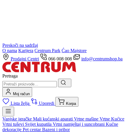
Preskoči na sadržaj
O nama
Karijera
Centrum Park
Ćao Majstore
Prodajni Centri
066 008 008
info@centrumshop.ba
Pretraga
Moj račun
Lista želja
Uporedi
Korpa
Vanjske igračke
Mali kućanski aparati
Vrtne mašine
Vrtne Kućice
Vrtni tuševi
Svijet kupatila
Vrtni namještaj i suncobrani
Kućne
dekoracije
Pet centar
Bazeni i pribor