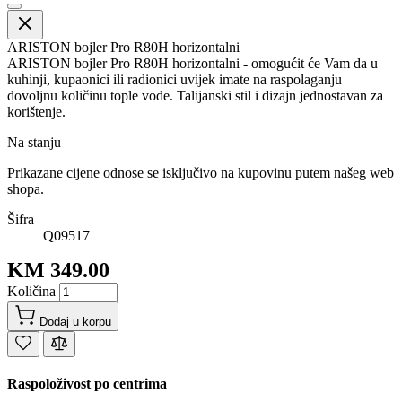
ARISTON bojler Pro R80H horizontalni
ARISTON bojler Pro R80H horizontalni - omogućit će Vam da u
kuhinji, kupaonici ili radionici uvijek imate na raspolaganju
dovoljnu količinu tople vode. Talijanski stil i dizajn jednostavan za
korištenje.
Na stanju
Prikazane cijene odnose se isključivo na kupovinu putem našeg web
shopa.
Šifra
Q09517
KM 349.00
Količina
Dodaj u korpu
Raspoloživost po centrima