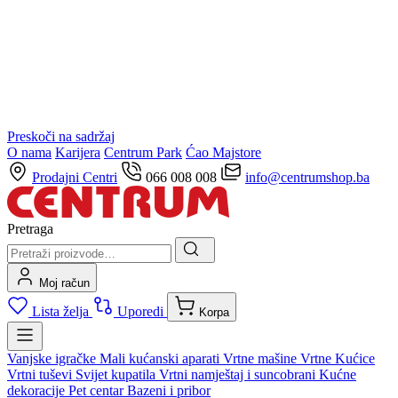
Preskoči na sadržaj
O nama
Karijera
Centrum Park
Ćao Majstore
Prodajni Centri
066 008 008
info@centrumshop.ba
Pretraga
Moj račun
Lista želja
Uporedi
Korpa
Vanjske igračke
Mali kućanski aparati
Vrtne mašine
Vrtne Kućice
Vrtni tuševi
Svijet kupatila
Vrtni namještaj i suncobrani
Kućne
dekoracije
Pet centar
Bazeni i pribor