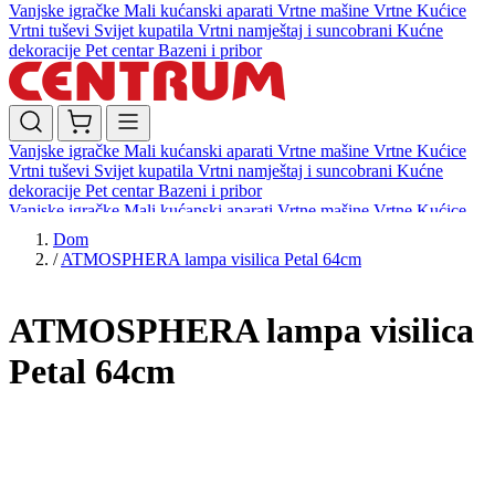
Vanjske igračke
Mali kućanski aparati
Vrtne mašine
Vrtne Kućice
Vrtni tuševi
Svijet kupatila
Vrtni namještaj i suncobrani
Kućne
dekoracije
Pet centar
Bazeni i pribor
Vanjske igračke
Mali kućanski aparati
Vrtne mašine
Vrtne Kućice
Vrtni tuševi
Svijet kupatila
Vrtni namještaj i suncobrani
Kućne
dekoracije
Pet centar
Bazeni i pribor
Vanjske igračke
Mali kućanski aparati
Vrtne mašine
Vrtne Kućice
Vrtni tuševi
Svijet kupatila
Vrtni namještaj i suncobrani
Kućne
Dom
dekoracije
Pet centar
Bazeni i pribor
/
ATMOSPHERA lampa visilica Petal 64cm
ATMOSPHERA lampa visilica
Petal 64cm