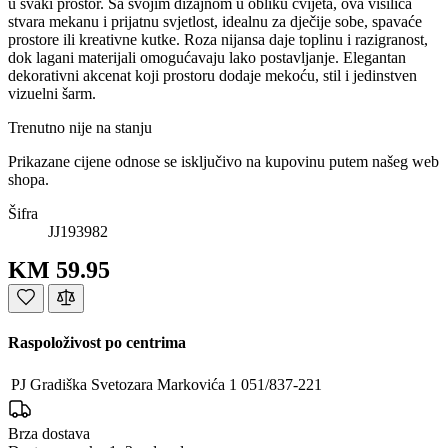
u svaki prostor. Sa svojim dizajnom u obliku cvijeta, ova visilica
stvara mekanu i prijatnu svjetlost, idealnu za dječije sobe, spavaće
prostore ili kreativne kutke. Roza nijansa daje toplinu i razigranost,
dok lagani materijali omogućavaju lako postavljanje. Elegantan
dekorativni akcenat koji prostoru dodaje mekoću, stil i jedinstven
vizuelni šarm.
Trenutno nije na stanju
Prikazane cijene odnose se isključivo na kupovinu putem našeg web
shopa.
Šifra
JJ193982
KM 59.95
Raspoloživost po centrima
PJ Gradiška
Svetozara Markovića 1
051/837-221
Brza dostava