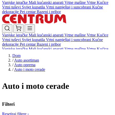
Vanjske igračke
Mali kućanski aparati
Vrtne mašine
Vrtne Kućice
Vrtni tuševi
Svijet kupatila
Vrtni namještaj i suncobrani
Kućne
dekoracije
Pet centar
Bazeni i pribor
Vanjske igračke
Mali kućanski aparati
Vrtne mašine
Vrtne Kućice
Vrtni tuševi
Svijet kupatila
Vrtni namještaj i suncobrani
Kućne
dekoracije
Pet centar
Bazeni i pribor
Vanjske igračke
Mali kućanski aparati
Vrtne mašine
Vrtne Kućice
Vrtni tuševi
Svijet kupatila
Vrtni namještaj i suncobrani
Kućne
Dom
dekoracije
Pet centar
Bazeni i pribor
/
Auto asortiman
/
Auto oprema
/
Auto i moto cerade
Auto i moto cerade
Filteri
Resetiraj filtere
›