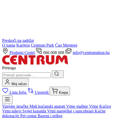
Preskoči na sadržaj
O nama
Karijera
Centrum Park
Ćao Majstore
Prodajni Centri
066 008 008
info@centrumshop.ba
Pretraga
Moj račun
Lista želja
Uporedi
Korpa
Vanjske igračke
Mali kućanski aparati
Vrtne mašine
Vrtne Kućice
Vrtni tuševi
Svijet kupatila
Vrtni namještaj i suncobrani
Kućne
dekoracije
Pet centar
Bazeni i pribor