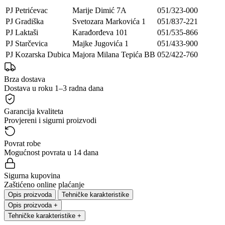
PJ Petrićevac
Marije Dimić 7A
051/323-000
PJ Gradiška
Svetozara Markovića 1
051/837-221
PJ Laktaši
Karađorđeva 101
051/535-866
PJ Starčevica
Majke Jugovića 1
051/433-900
PJ Kozarska Dubica
Majora Milana Tepića BB
052/422-760
Brza dostava
Dostava u roku 1–3 radna dana
Garancija kvaliteta
Provjereni i sigurni proizvodi
Povrat robe
Mogućnost povrata u 14 dana
Sigurna kupovina
Zaštićeno online plaćanje
Opis proizvoda
Tehničke karakteristike
Opis proizvoda
+
Tehničke karakteristike
+