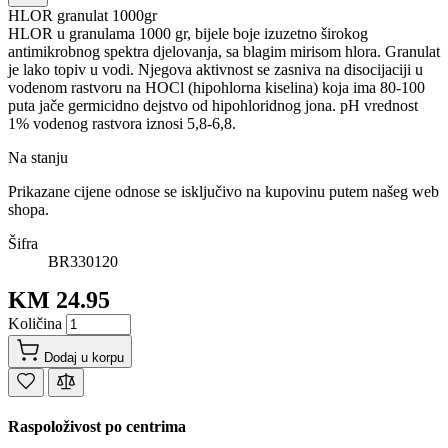
HLOR granulat 1000gr
HLOR u granulama 1000 gr, bijele boje izuzetno širokog
antimikrobnog spektra djelovanja, sa blagim mirisom hlora. Granulat
je lako topiv u vodi. Njegova aktivnost se zasniva na disocijaciji u
vodenom rastvoru na HOCl (hipohlorna kiselina) koja ima 80-100
puta jače germicidno dejstvo od hipohloridnog jona. pH vrednost
1% vodenog rastvora iznosi 5,8-6,8.
Na stanju
Prikazane cijene odnose se isključivo na kupovinu putem našeg web
shopa.
Šifra
BR330120
KM 24.95
Količina
Dodaj u korpu
Raspoloživost po centrima