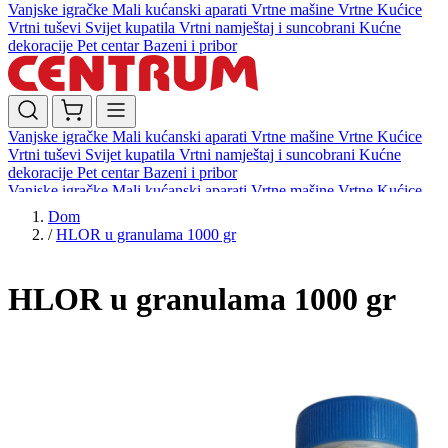
Vanjske igračke
Mali kućanski aparati
Vrtne mašine
Vrtne Kućice
Vrtni tuševi
Svijet kupatila
Vrtni namještaj i suncobrani
Kućne
dekoracije
Pet centar
Bazeni i pribor
Vanjske igračke
Mali kućanski aparati
Vrtne mašine
Vrtne Kućice
Vrtni tuševi
Svijet kupatila
Vrtni namještaj i suncobrani
Kućne
dekoracije
Pet centar
Bazeni i pribor
Vanjske igračke
Mali kućanski aparati
Vrtne mašine
Vrtne Kućice
Vrtni tuševi
Svijet kupatila
Vrtni namještaj i suncobrani
Kućne
Dom
dekoracije
Pet centar
Bazeni i pribor
/
HLOR u granulama 1000 gr
HLOR u granulama 1000 gr