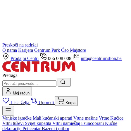
Preskoči na sadržaj
O nama
Karijera
Centrum Park
Ćao Majstore
Prodajni Centri
066 008 008
info@centrumshop.ba
Pretraga
Moj račun
Lista želja
Uporedi
Korpa
Vanjske igračke
Mali kućanski aparati
Vrtne mašine
Vrtne Kućice
Vrtni tuševi
Svijet kupatila
Vrtni namještaj i suncobrani
Kućne
dekoracije
Pet centar
Bazeni i pribor