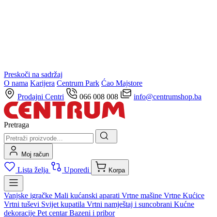
Preskoči na sadržaj
O nama
Karijera
Centrum Park
Ćao Majstore
Prodajni Centri
066 008 008
info@centrumshop.ba
Pretraga
Moj račun
Lista želja
Uporedi
Korpa
Vanjske igračke
Mali kućanski aparati
Vrtne mašine
Vrtne Kućice
Vrtni tuševi
Svijet kupatila
Vrtni namještaj i suncobrani
Kućne
dekoracije
Pet centar
Bazeni i pribor