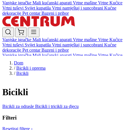
Vanjske igračke
Mali kućanski aparati
Vrtne mašine
Vrtne Kućice
Vrtni tuševi
Svijet kupatila
Vrtni namještaj i suncobrani
Kućne
dekoracije
Pet centar
Bazeni i pribor
Vanjske igračke
Mali kućanski aparati
Vrtne mašine
Vrtne Kućice
Vrtni tuševi
Svijet kupatila
Vrtni namještaj i suncobrani
Kućne
dekoracije
Pet centar
Bazeni i pribor
Vanjske igračke
Mali kućanski aparati
Vrtne mašine
Vrtne Kućice
Vrtni tuševi
Svijet kupatila
Vrtni namještaj i suncobrani
Kućne
Dom
dekoracije
Pet centar
Bazeni i pribor
/
Bicikli i oprema
/
Bicikli
Bicikli
Bicikli za odrasle
Bicikli i tricikli za djecu
Filteri
Resetiraj filtere
›