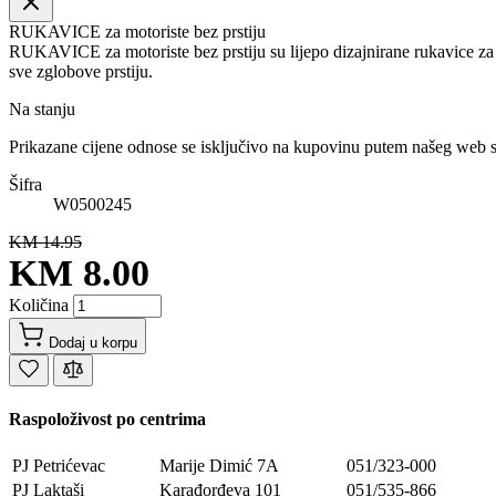
RUKAVICE za motoriste bez prstiju
RUKAVICE za motoriste bez prstiju su lijepo dizajnirane rukavice za
sve zglobove prstiju.
Na stanju
Prikazane cijene odnose se isključivo na kupovinu putem našeg web 
Šifra
W0500245
KM 14.95
KM 8.00
Količina
Dodaj u korpu
Raspoloživost po centrima
PJ Petrićevac
Marije Dimić 7A
051/323-000
PJ Laktaši
Karađorđeva 101
051/535-866