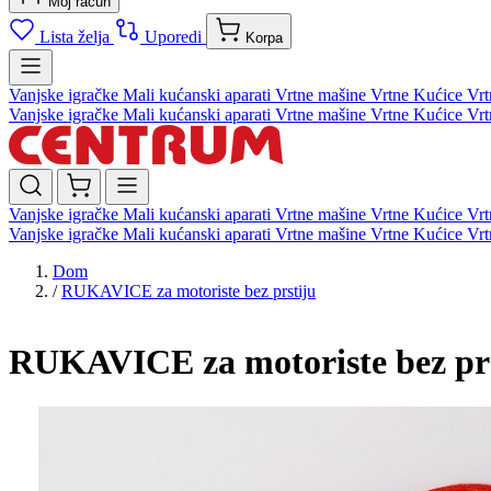
Moj račun
Lista želja
Uporedi
Korpa
Vanjske igračke
Mali kućanski aparati
Vrtne mašine
Vrtne Kućice
Vrt
Vanjske igračke
Mali kućanski aparati
Vrtne mašine
Vrtne Kućice
Vrt
Vanjske igračke
Mali kućanski aparati
Vrtne mašine
Vrtne Kućice
Vrt
Vanjske igračke
Mali kućanski aparati
Vrtne mašine
Vrtne Kućice
Vrt
Dom
/
RUKAVICE za motoriste bez prstiju
RUKAVICE za motoriste bez prs