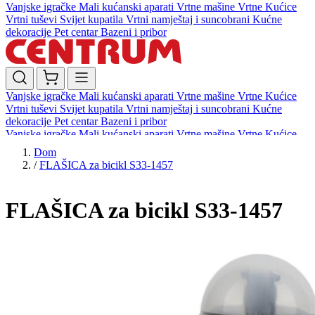
Vanjske igračke
Mali kućanski aparati
Vrtne mašine
Vrtne Kućice
Vrtni tuševi
Svijet kupatila
Vrtni namještaj i suncobrani
Kućne
dekoracije
Pet centar
Bazeni i pribor
Vanjske igračke
Mali kućanski aparati
Vrtne mašine
Vrtne Kućice
Vrtni tuševi
Svijet kupatila
Vrtni namještaj i suncobrani
Kućne
dekoracije
Pet centar
Bazeni i pribor
Vanjske igračke
Mali kućanski aparati
Vrtne mašine
Vrtne Kućice
Vrtni tuševi
Svijet kupatila
Vrtni namještaj i suncobrani
Kućne
Dom
dekoracije
Pet centar
Bazeni i pribor
/
FLAŠICA za bicikl S33-1457
FLAŠICA za bicikl S33-1457