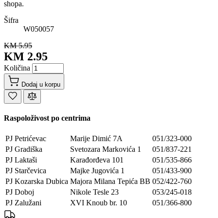
shopa.
Šifra
W050057
KM 5.95
KM 2.95
Količina
Dodaj u korpu
Raspoloživost po centrima
PJ Petrićevac
Marije Dimić 7A
051/323-000
PJ Gradiška
Svetozara Markovića 1
051/837-221
PJ Laktaši
Karađorđeva 101
051/535-866
PJ Starčevica
Majke Jugovića 1
051/433-900
PJ Kozarska Dubica
Majora Milana Tepića BB
052/422-760
PJ Doboj
Nikole Tesle 23
053/245-018
PJ Zalužani
XVI Knoub br. 10
051/366-800