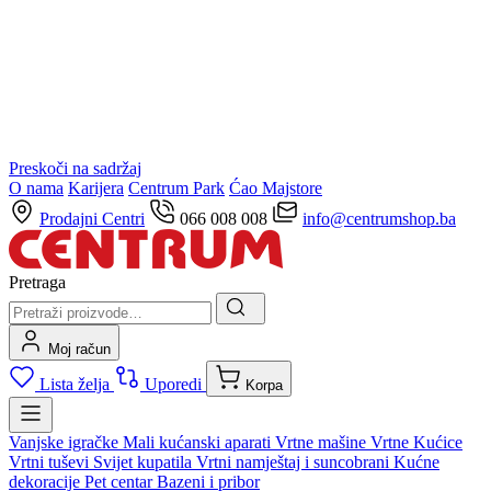
Preskoči na sadržaj
O nama
Karijera
Centrum Park
Ćao Majstore
Prodajni Centri
066 008 008
info@centrumshop.ba
Pretraga
Moj račun
Lista želja
Uporedi
Korpa
Vanjske igračke
Mali kućanski aparati
Vrtne mašine
Vrtne Kućice
Vrtni tuševi
Svijet kupatila
Vrtni namještaj i suncobrani
Kućne
dekoracije
Pet centar
Bazeni i pribor