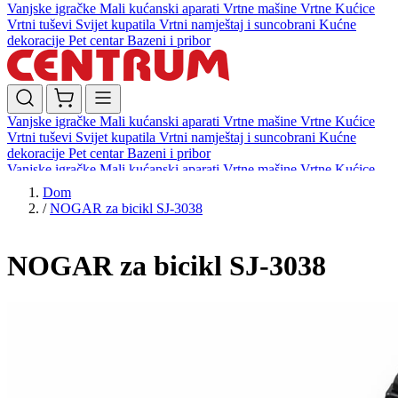
Vanjske igračke
Mali kućanski aparati
Vrtne mašine
Vrtne Kućice
Vrtni tuševi
Svijet kupatila
Vrtni namještaj i suncobrani
Kućne
dekoracije
Pet centar
Bazeni i pribor
Vanjske igračke
Mali kućanski aparati
Vrtne mašine
Vrtne Kućice
Vrtni tuševi
Svijet kupatila
Vrtni namještaj i suncobrani
Kućne
dekoracije
Pet centar
Bazeni i pribor
Vanjske igračke
Mali kućanski aparati
Vrtne mašine
Vrtne Kućice
Vrtni tuševi
Svijet kupatila
Vrtni namještaj i suncobrani
Kućne
Dom
dekoracije
Pet centar
Bazeni i pribor
/
NOGAR za bicikl SJ-3038
NOGAR za bicikl SJ-3038