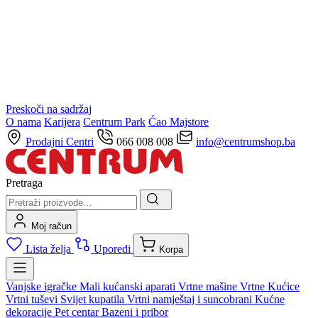
Preskoči na sadržaj
O nama
Karijera
Centrum Park
Ćao Majstore
Prodajni Centri
066 008 008
info@centrumshop.ba
Pretraga
Moj račun
Lista želja
Uporedi
Korpa
Vanjske igračke
Mali kućanski aparati
Vrtne mašine
Vrtne Kućice
Vrtni tuševi
Svijet kupatila
Vrtni namještaj i suncobrani
Kućne
dekoracije
Pet centar
Bazeni i pribor