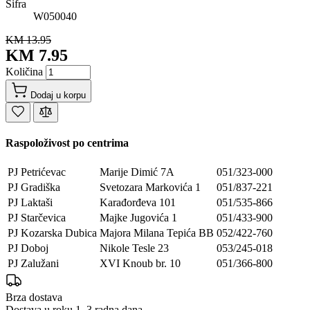
Šifra
W050040
KM 13.95
KM 7.95
Količina
Dodaj u korpu
Raspoloživost po centrima
PJ Petrićevac
Marije Dimić 7A
051/323-000
PJ Gradiška
Svetozara Markovića 1
051/837-221
PJ Laktaši
Karađorđeva 101
051/535-866
PJ Starčevica
Majke Jugovića 1
051/433-900
PJ Kozarska Dubica
Majora Milana Tepića BB
052/422-760
PJ Doboj
Nikole Tesle 23
053/245-018
PJ Zalužani
XVI Knoub br. 10
051/366-800
Brza dostava
Dostava u roku 1–3 radna dana