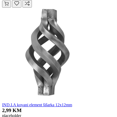
IND.I.A kovani element šišarka 12x12mm
2,99 KM
placeholder