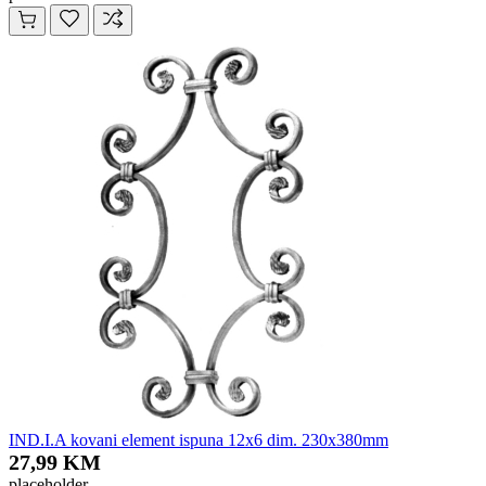
IND.I.A kovani element ispuna 12x6 dim. 230x380mm
27,99 KM
placeholder