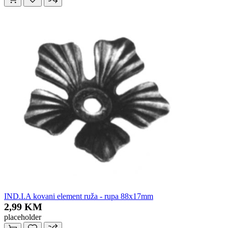
IND.I.A kovani element ruža - rupa 88x17mm
2,99 KM
placeholder