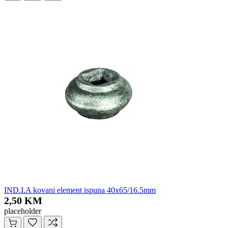
IND.I.A kovani element ispuna 40x65/16.5mm
2,50 KM
placeholder