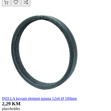
IND.I.A kovani element ispuna 12x6 Ø 100mm
2,29 KM
placeholder