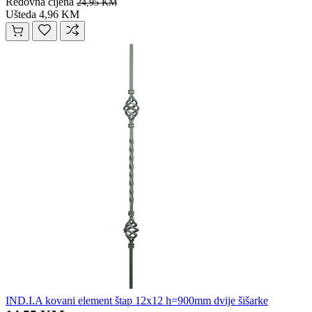
Redovna cijena
24,95 KM
Ušteda 4,96 KM
IND.I.A kovani element štap 12x12 h=900mm dvije šišarke