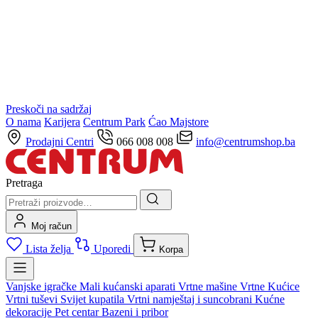
Preskoči na sadržaj
O nama
Karijera
Centrum Park
Ćao Majstore
Prodajni Centri
066 008 008
info@centrumshop.ba
Pretraga
Moj račun
Lista želja
Uporedi
Korpa
Vanjske igračke
Mali kućanski aparati
Vrtne mašine
Vrtne Kućice
Vrtni tuševi
Svijet kupatila
Vrtni namještaj i suncobrani
Kućne
dekoracije
Pet centar
Bazeni i pribor