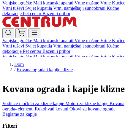
Vanjske igračke
Mali kućanski aparati
Vrtne mašine
Vrtne Kućice
Vrtni tuševi
Svijet kupatila
Vrtni namještaj i suncobrani
Kućne
dekoracije
Pet centar
Bazeni i pribor
Vanjske igračke
Mali kućanski aparati
Vrtne mašine
Vrtne Kućice
Vrtni tuševi
Svijet kupatila
Vrtni namještaj i suncobrani
Kućne
dekoracije
Pet centar
Bazeni i pribor
Vanjske igračke
Mali kućanski aparati
Vrtne mašine
Vrtne Kućice
Vrtni tuševi
Svijet kupatila
Vrtni namještaj i suncobrani
Kućne
Dom
dekoracije
Pet centar
Bazeni i pribor
/
Kovana ograda i kapije klizne
Kovana ograda i kapije klizne
Vodilice i točkići za klizne kapije
Motori za klizne kapije
Kovana
ograda- elementi
Rukohvati kovani
Okovi za kovane ograde
Baglame za kapije
Filteri