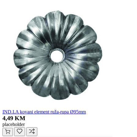
IND.I.A kovani element ruža-rupa Ø95mm
4,49 KM
placeholder