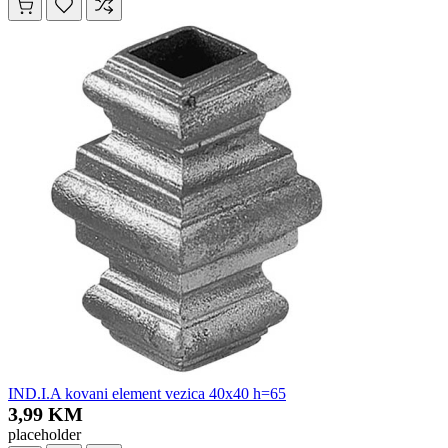
IND.I.A kovani element vezica 40x40 h=65
3,99 KM
placeholder