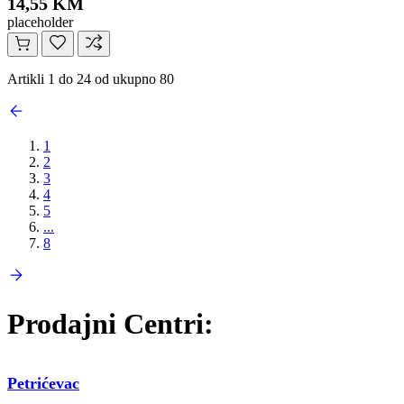
14,55 KM
placeholder
Artikli 1 do 24 od ukupno 80
1
2
3
4
5
...
8
Prodajni Centri:
Petrićevac