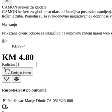
CAMON krekeri za glodare
CAMON krekeri za glodare su ukusna i hranljiva poslastica namijenje
trošenje zuba. Pogodni su za svakodnevno nagrađivanje i doprinose vit
Na stanju
Prikazane cijene odnose se isključivo na kupovinu putem našeg web 
Šifra
KE9974
KM 4.80
Količina
Dodaj u korpu
Raspoloživost po centrima
PJ Petrićevac
Marije Dimić 7A
051/323-000