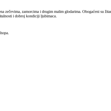
na zečevima, zamorcima i drugim malim glodarima. Obogaćeni su žitari
alnosti i dobroj kondiciji ljubimaca.
shopa.