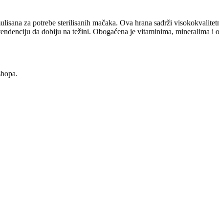
sana za potrebe sterilisanih mačaka. Ova hrana sadrži visokokvalitetn
u tendenciju da dobiju na težini. Obogaćena je vitaminima, mineralima 
shopa.