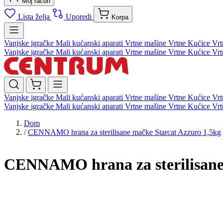
Moj račun
Lista želja
Uporedi
Korpa
Vanjske igračke
Mali kućanski aparati
Vrtne mašine
Vrtne Kućice
Vrt
Vanjske igračke
Mali kućanski aparati
Vrtne mašine
Vrtne Kućice
Vrt
Vanjske igračke
Mali kućanski aparati
Vrtne mašine
Vrtne Kućice
Vrt
Vanjske igračke
Mali kućanski aparati
Vrtne mašine
Vrtne Kućice
Vrt
Dom
/
CENNAMO hrana za sterilisane mačke Starcat Azzuro 1,5kg
CENNAMO hrana za sterilisane 