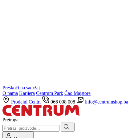
Preskoči na sadržaj
O nama
Karijera
Centrum Park
Ćao Majstore
Prodajni Centri
066 008 008
info@centrumshop.ba
Pretraga