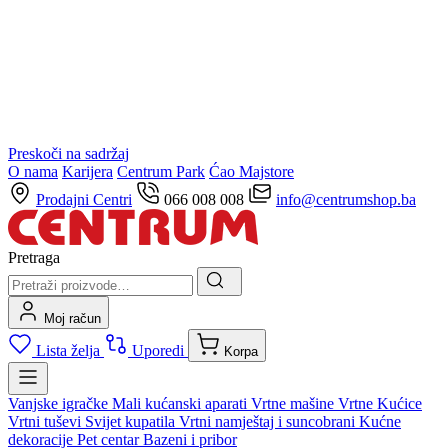
Preskoči na sadržaj
O nama
Karijera
Centrum Park
Ćao Majstore
Prodajni Centri
066 008 008
info@centrumshop.ba
Pretraga
Moj račun
Lista želja
Uporedi
Korpa
Vanjske igračke
Mali kućanski aparati
Vrtne mašine
Vrtne Kućice
Vrtni tuševi
Svijet kupatila
Vrtni namještaj i suncobrani
Kućne
dekoracije
Pet centar
Bazeni i pribor