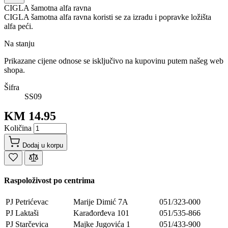
CIGLA šamotna alfa ravna
CIGLA šamotna alfa ravna koristi se za izradu i popravke ložišta
alfa peći.
Na stanju
Prikazane cijene odnose se isključivo na kupovinu putem našeg web
shopa.
Šifra
SS09
KM 14.95
Količina
Dodaj u korpu
Raspoloživost po centrima
PJ Petrićevac
Marije Dimić 7A
051/323-000
PJ Laktaši
Karađorđeva 101
051/535-866
PJ Starčevica
Majke Jugovića 1
051/433-900