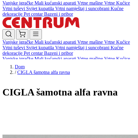
Vanjske igračke
Mali kućanski aparati
Vrtne mašine
Vrtne Kućice
Vrtni tuševi
Svijet kupatila
Vrtni namještaj i suncobrani
Kućne
dekoracije
Pet centar
Bazeni i pribor
Vanjske igračke
Mali kućanski aparati
Vrtne mašine
Vrtne Kućice
Vrtni tuševi
Svijet kupatila
Vrtni namještaj i suncobrani
Kućne
dekoracije
Pet centar
Bazeni i pribor
Vanjske igračke
Mali kućanski aparati
Vrtne mašine
Vrtne Kućice
Vrtni tuševi
Svijet kupatila
Vrtni namještaj i suncobrani
Kućne
Dom
dekoracije
Pet centar
Bazeni i pribor
/
CIGLA šamotna alfa ravna
CIGLA šamotna alfa ravna