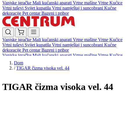
Vanjske igračke
Mali kućanski aparati
Vrtne mašine
Vrtne Kućice
Vrtni tuševi
Svijet kupatila
Vrtni namještaj i suncobrani
Kućne
dekoracije
Pet centar
Bazeni i pribor
Vanjske igračke
Mali kućanski aparati
Vrtne mašine
Vrtne Kućice
Vrtni tuševi
Svijet kupatila
Vrtni namještaj i suncobrani
Kućne
dekoracije
Pet centar
Bazeni i pribor
Vanjske igračke
Mali kućanski aparati
Vrtne mašine
Vrtne Kućice
Vrtni tuševi
Svijet kupatila
Vrtni namještaj i suncobrani
Kućne
Dom
dekoracije
Pet centar
Bazeni i pribor
/
TIGAR čizma visoka vel. 44
TIGAR čizma visoka vel. 44