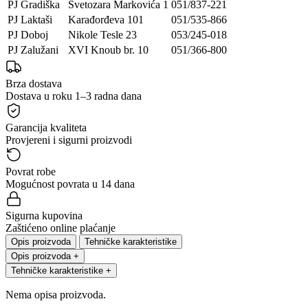
PJ Gradiška
Svetozara Markovića 1
051/837-221
PJ Laktaši
Karađorđeva 101
051/535-866
PJ Doboj
Nikole Tesle 23
053/245-018
PJ Zalužani
XVI Knoub br. 10
051/366-800
Brza dostava
Dostava u roku 1–3 radna dana
Garancija kvaliteta
Provjereni i sigurni proizvodi
Povrat robe
Mogućnost povrata u 14 dana
Sigurna kupovina
Zaštićeno online plaćanje
Opis proizvoda
Tehničke karakteristike
Opis proizvoda
+
Tehničke karakteristike
+
Nema opisa proizvoda.