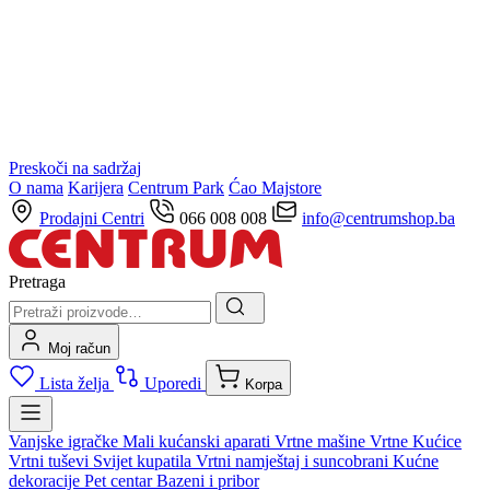
Preskoči na sadržaj
O nama
Karijera
Centrum Park
Ćao Majstore
Prodajni Centri
066 008 008
info@centrumshop.ba
Pretraga
Moj račun
Lista želja
Uporedi
Korpa
Vanjske igračke
Mali kućanski aparati
Vrtne mašine
Vrtne Kućice
Vrtni tuševi
Svijet kupatila
Vrtni namještaj i suncobrani
Kućne
dekoracije
Pet centar
Bazeni i pribor