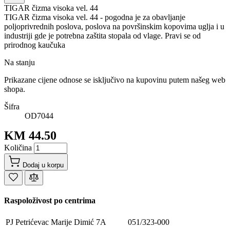
TIGAR čizma visoka vel. 44
TIGAR čizma visoka vel. 44 - pogodna je za obavljanje
poljoprivrednih poslova, poslova na površinskim kopovima uglja i u
industriji gde je potrebna zaštita stopala od vlage. Pravi se od
prirodnog kaučuka
Na stanju
Prikazane cijene odnose se isključivo na kupovinu putem našeg web
shopa.
Šifra
OD7044
KM 44.50
Količina
Dodaj u korpu
Raspoloživost po centrima
PJ Petrićevac
Marije Dimić 7A
051/323-000