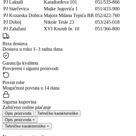
PJ Laktaši
Karađorđeva 101
051/535-866
PJ Starčevica
Majke Jugovića 1
051/433-900
PJ Kozarska Dubica
Majora Milana Tepića BB
052/422-760
PJ Doboj
Nikole Tesle 23
053/245-018
PJ Zalužani
XVI Knoub br. 10
051/366-800
Brza dostava
Dostava u roku 1–3 radna dana
Garancija kvaliteta
Provjereni i sigurni proizvodi
Povrat robe
Mogućnost povrata u 14 dana
Sigurna kupovina
Zaštićeno online plaćanje
Opis proizvoda
Tehničke karakteristike
Opis proizvoda
+
Tehničke karakteristike
+