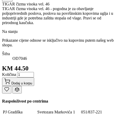
TIGAR čizma visoka vel. 46
TIGAR čizma visoka vel. 46 - pogodna je za obavljanje
poljoprivrednih poslova, poslova na površinskim kopovima uglja i u
industriji gde je potrebna zaštita stopala od vlage. Pravi se od
prirodnog kaučuka.
Na stanju
Prikazane cijene odnose se isključivo na kupovinu putem našeg web
shopa.
Šifra
OD7046
KM 44.50
Količina
Dodaj u korpu
Raspoloživost po centrima
PJ Gradiška
Svetozara Markovića 1
051/837-221