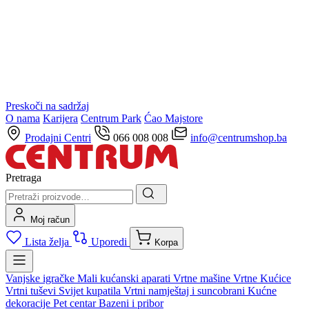
Preskoči na sadržaj
O nama
Karijera
Centrum Park
Ćao Majstore
Prodajni Centri
066 008 008
info@centrumshop.ba
Pretraga
Moj račun
Lista želja
Uporedi
Korpa
Vanjske igračke
Mali kućanski aparati
Vrtne mašine
Vrtne Kućice
Vrtni tuševi
Svijet kupatila
Vrtni namještaj i suncobrani
Kućne
dekoracije
Pet centar
Bazeni i pribor