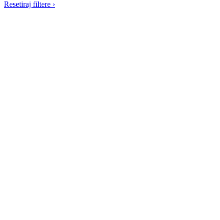
Resetiraj filtere
›