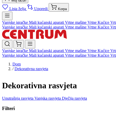
Moj račun
Lista želja
Uporedi
Korpa
Vanjske igračke
Mali kućanski aparati
Vrtne mašine
Vrtne Kućice
Vrt
Vanjske igračke
Mali kućanski aparati
Vrtne mašine
Vrtne Kućice
Vrt
Vanjske igračke
Mali kućanski aparati
Vrtne mašine
Vrtne Kućice
Vrt
Vanjske igračke
Mali kućanski aparati
Vrtne mašine
Vrtne Kućice
Vrt
Dom
/
Dekorativna rasvjeta
Dekorativna rasvjeta
Unutrašnja rasvjeta
Vanjska rasvjeta
Dječija rasvjeta
Filteri