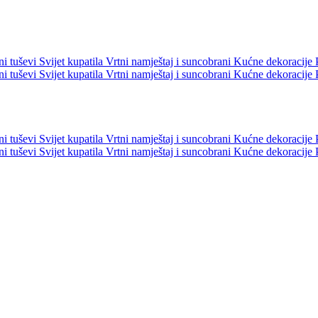
ni tuševi
Svijet kupatila
Vrtni namještaj i suncobrani
Kućne dekoracije
ni tuševi
Svijet kupatila
Vrtni namještaj i suncobrani
Kućne dekoracije
ni tuševi
Svijet kupatila
Vrtni namještaj i suncobrani
Kućne dekoracije
ni tuševi
Svijet kupatila
Vrtni namještaj i suncobrani
Kućne dekoracije