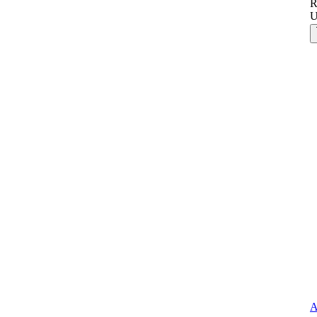
R
U
A