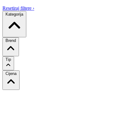
Resetiraj filtere
›
Kategorija
Brend
Tip
Cijena