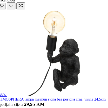
laceholder
46%
TMOSPHERA lampa majmun stona bez postolja crna, visina 24,5cm
29,95 KM
pecijalna cijena