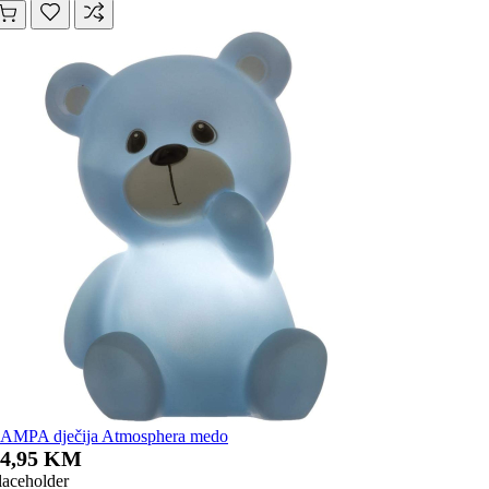
AMPA dječija Atmosphera medo
14,95 KM
laceholder