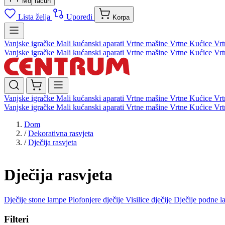
Moj račun
Lista želja
Uporedi
Korpa
Vanjske igračke
Mali kućanski aparati
Vrtne mašine
Vrtne Kućice
Vrt
Vanjske igračke
Mali kućanski aparati
Vrtne mašine
Vrtne Kućice
Vrt
Vanjske igračke
Mali kućanski aparati
Vrtne mašine
Vrtne Kućice
Vrt
Vanjske igračke
Mali kućanski aparati
Vrtne mašine
Vrtne Kućice
Vrt
Dom
/
Dekorativna rasvjeta
/
Dječija rasvjeta
Dječija rasvjeta
Dječije stone lampe
Plofonjere dječije
Visilice dječije
Dječije podne 
Filteri