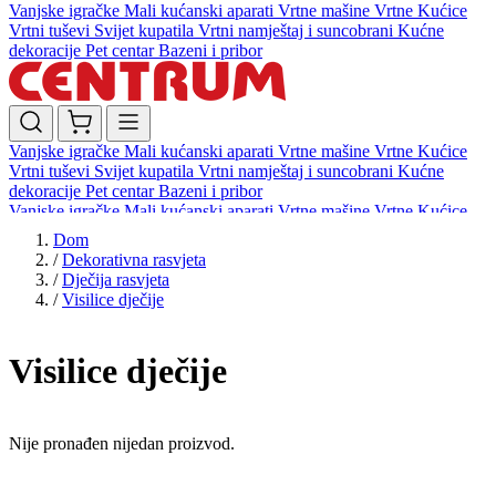
Vanjske igračke
Mali kućanski aparati
Vrtne mašine
Vrtne Kućice
Vrtni tuševi
Svijet kupatila
Vrtni namještaj i suncobrani
Kućne
dekoracije
Pet centar
Bazeni i pribor
Vanjske igračke
Mali kućanski aparati
Vrtne mašine
Vrtne Kućice
Vrtni tuševi
Svijet kupatila
Vrtni namještaj i suncobrani
Kućne
dekoracije
Pet centar
Bazeni i pribor
Vanjske igračke
Mali kućanski aparati
Vrtne mašine
Vrtne Kućice
Vrtni tuševi
Svijet kupatila
Vrtni namještaj i suncobrani
Kućne
Dom
dekoracije
Pet centar
Bazeni i pribor
/
Dekorativna rasvjeta
/
Dječija rasvjeta
/
Visilice dječije
Visilice dječije
Nije pronađen nijedan proizvod.