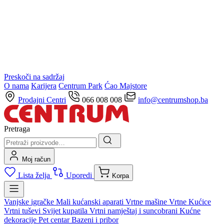
Preskoči na sadržaj
O nama
Karijera
Centrum Park
Ćao Majstore
Prodajni Centri
066 008 008
info@centrumshop.ba
Pretraga
Moj račun
Lista želja
Uporedi
Korpa
Vanjske igračke
Mali kućanski aparati
Vrtne mašine
Vrtne Kućice
Vrtni tuševi
Svijet kupatila
Vrtni namještaj i suncobrani
Kućne
dekoracije
Pet centar
Bazeni i pribor