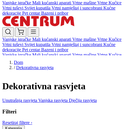
Vanjske igračke
Mali kućanski aparati
Vrtne mašine
Vrtne Kućice
Vrtni tuševi
Svijet kupatila
Vrtni namještaj i suncobrani
Kućne
dekoracije
Pet centar
Bazeni i pribor
Vanjske igračke
Mali kućanski aparati
Vrtne mašine
Vrtne Kućice
Vrtni tuševi
Svijet kupatila
Vrtni namještaj i suncobrani
Kućne
dekoracije
Pet centar
Bazeni i pribor
Vanjske igračke
Mali kućanski aparati
Vrtne mašine
Vrtne Kućice
Vrtni tuševi
Svijet kupatila
Vrtni namještaj i suncobrani
Kućne
Dom
dekoracije
Pet centar
Bazeni i pribor
/
Dekorativna rasvjeta
Dekorativna rasvjeta
Unutrašnja rasvjeta
Vanjska rasvjeta
Dječija rasvjeta
Filteri
Resetiraj filtere
›
Kategorija