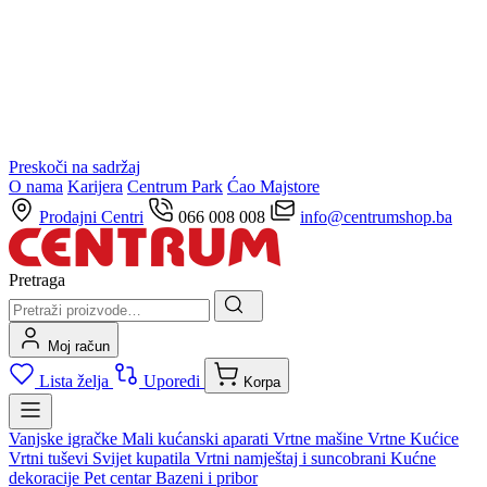
Preskoči na sadržaj
O nama
Karijera
Centrum Park
Ćao Majstore
Prodajni Centri
066 008 008
info@centrumshop.ba
Pretraga
Moj račun
Lista želja
Uporedi
Korpa
Vanjske igračke
Mali kućanski aparati
Vrtne mašine
Vrtne Kućice
Vrtni tuševi
Svijet kupatila
Vrtni namještaj i suncobrani
Kućne
dekoracije
Pet centar
Bazeni i pribor