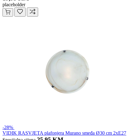
placeholder
-28%
VIDIK RASVJETA plafonjera Murano smeđa Ø30 cm 2xE27
25,95 KM
Specijalna cijena