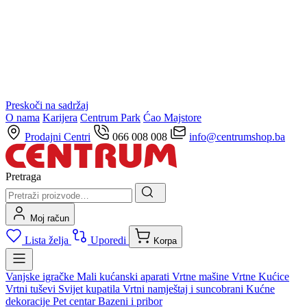
Preskoči na sadržaj
O nama
Karijera
Centrum Park
Ćao Majstore
Prodajni Centri
066 008 008
info@centrumshop.ba
Pretraga
Moj račun
Lista želja
Uporedi
Korpa
Vanjske igračke
Mali kućanski aparati
Vrtne mašine
Vrtne Kućice
Vrtni tuševi
Svijet kupatila
Vrtni namještaj i suncobrani
Kućne
dekoracije
Pet centar
Bazeni i pribor