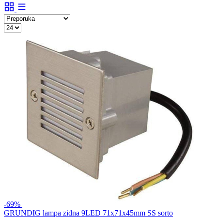
-69%
GRUNDIG lampa zidna 9LED 71x71x45mm SS sorto