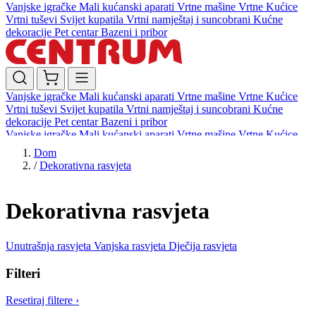
Vanjske igračke
Mali kućanski aparati
Vrtne mašine
Vrtne Kućice
Vrtni tuševi
Svijet kupatila
Vrtni namještaj i suncobrani
Kućne
dekoracije
Pet centar
Bazeni i pribor
Vanjske igračke
Mali kućanski aparati
Vrtne mašine
Vrtne Kućice
Vrtni tuševi
Svijet kupatila
Vrtni namještaj i suncobrani
Kućne
dekoracije
Pet centar
Bazeni i pribor
Vanjske igračke
Mali kućanski aparati
Vrtne mašine
Vrtne Kućice
Vrtni tuševi
Svijet kupatila
Vrtni namještaj i suncobrani
Kućne
Dom
dekoracije
Pet centar
Bazeni i pribor
/
Dekorativna rasvjeta
Dekorativna rasvjeta
Unutrašnja rasvjeta
Vanjska rasvjeta
Dječija rasvjeta
Filteri
Resetiraj filtere
›