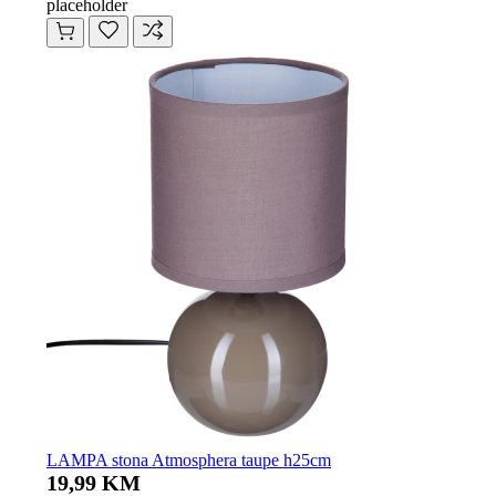
placeholder
LAMPA stona Atmosphera taupe h25cm
19,99 KM