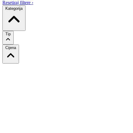
Resetiraj filtere
›
Kategorija
Tip
Cijena