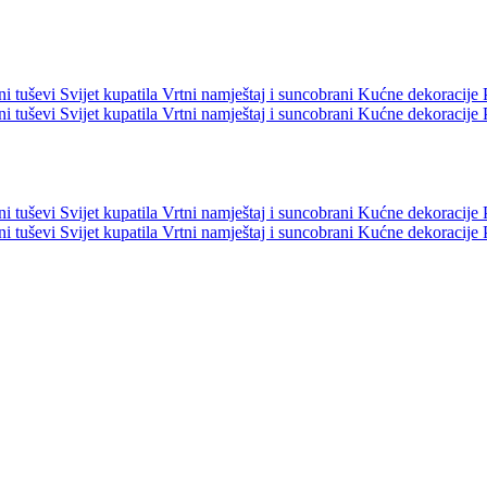
ni tuševi
Svijet kupatila
Vrtni namještaj i suncobrani
Kućne dekoracije
ni tuševi
Svijet kupatila
Vrtni namještaj i suncobrani
Kućne dekoracije
ni tuševi
Svijet kupatila
Vrtni namještaj i suncobrani
Kućne dekoracije
ni tuševi
Svijet kupatila
Vrtni namještaj i suncobrani
Kućne dekoracije