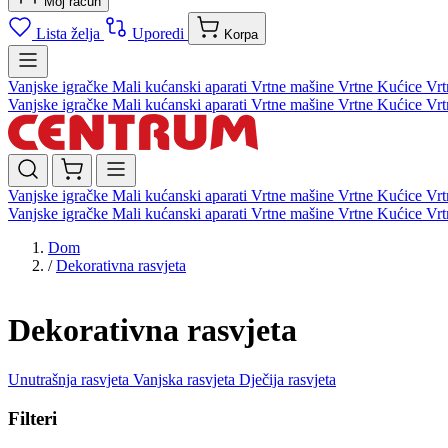
Moj račun
Lista želja
Uporedi
Korpa
Vanjske igračke
Mali kućanski aparati
Vrtne mašine
Vrtne Kućice
Vrt
Vanjske igračke
Mali kućanski aparati
Vrtne mašine
Vrtne Kućice
Vrt
Vanjske igračke
Mali kućanski aparati
Vrtne mašine
Vrtne Kućice
Vrt
Vanjske igračke
Mali kućanski aparati
Vrtne mašine
Vrtne Kućice
Vrt
Dom
/
Dekorativna rasvjeta
Dekorativna rasvjeta
Unutrašnja rasvjeta
Vanjska rasvjeta
Dječija rasvjeta
Filteri