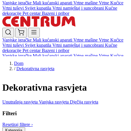
Vanjske igračke
Mali kućanski aparati
Vrtne mašine
Vrtne Kućice
Vrtni tuševi
Svijet kupatila
Vrtni namještaj i suncobrani
Kućne
dekoracije
Pet centar
Bazeni i pribor
Vanjske igračke
Mali kućanski aparati
Vrtne mašine
Vrtne Kućice
Vrtni tuševi
Svijet kupatila
Vrtni namještaj i suncobrani
Kućne
dekoracije
Pet centar
Bazeni i pribor
Vanjske igračke
Mali kućanski aparati
Vrtne mašine
Vrtne Kućice
Vrtni tuševi
Svijet kupatila
Vrtni namještaj i suncobrani
Kućne
Dom
dekoracije
Pet centar
Bazeni i pribor
/
Dekorativna rasvjeta
Dekorativna rasvjeta
Unutrašnja rasvjeta
Vanjska rasvjeta
Dječija rasvjeta
Filteri
Resetiraj filtere
›
Kategorija