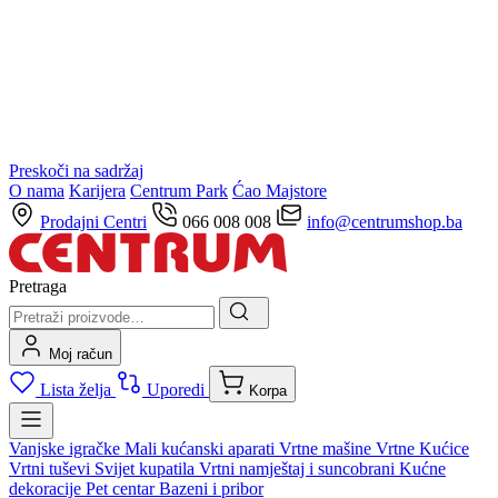
Preskoči na sadržaj
O nama
Karijera
Centrum Park
Ćao Majstore
Prodajni Centri
066 008 008
info@centrumshop.ba
Pretraga
Moj račun
Lista želja
Uporedi
Korpa
Vanjske igračke
Mali kućanski aparati
Vrtne mašine
Vrtne Kućice
Vrtni tuševi
Svijet kupatila
Vrtni namještaj i suncobrani
Kućne
dekoracije
Pet centar
Bazeni i pribor