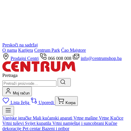
Preskoči na sadržaj
O nama
Karijera
Centrum Park
Ćao Majstore
Prodajni Centri
066 008 008
info@centrumshop.ba
Pretraga
Moj račun
Lista želja
Uporedi
Korpa
Vanjske igračke
Mali kućanski aparati
Vrtne mašine
Vrtne Kućice
Vrtni tuševi
Svijet kupatila
Vrtni namještaj i suncobrani
Kućne
dekoracije
Pet centar
Bazeni i pribor