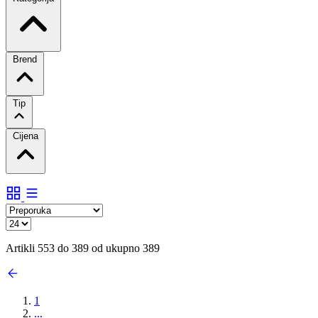
Brend
Tip
Cijena
Artikli 553 do 389 od ukupno 389
1
...