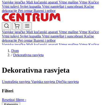
Vanjske igračke
Mali kućanski aparati
Vrtne mašine
Vrtne Kućice
Vrtni tuševi
Svijet kupatila
Vrtni namještaj i suncobrani
Kućne
dekoracije
Pet centar
Bazeni i pribor
Vanjske igračke
Mali kućanski aparati
Vrtne mašine
Vrtne Kućice
Vrtni tuševi
Svijet kupatila
Vrtni namještaj i suncobrani
Kućne
dekoracije
Pet centar
Bazeni i pribor
Vanjske igračke
Mali kućanski aparati
Vrtne mašine
Vrtne Kućice
Vrtni tuševi
Svijet kupatila
Vrtni namještaj i suncobrani
Kućne
Dom
dekoracije
Pet centar
Bazeni i pribor
/
Dekorativna rasvjeta
Dekorativna rasvjeta
Unutrašnja rasvjeta
Vanjska rasvjeta
Dječija rasvjeta
Filteri
Resetiraj filtere
›
Kategorija