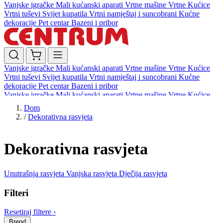
Vanjske igračke
Mali kućanski aparati
Vrtne mašine
Vrtne Kućice
Vrtni tuševi
Svijet kupatila
Vrtni namještaj i suncobrani
Kućne
dekoracije
Pet centar
Bazeni i pribor
Vanjske igračke
Mali kućanski aparati
Vrtne mašine
Vrtne Kućice
Vrtni tuševi
Svijet kupatila
Vrtni namještaj i suncobrani
Kućne
dekoracije
Pet centar
Bazeni i pribor
Vanjske igračke
Mali kućanski aparati
Vrtne mašine
Vrtne Kućice
Vrtni tuševi
Svijet kupatila
Vrtni namještaj i suncobrani
Kućne
Dom
dekoracije
Pet centar
Bazeni i pribor
/
Dekorativna rasvjeta
Dekorativna rasvjeta
Unutrašnja rasvjeta
Vanjska rasvjeta
Dječija rasvjeta
Filteri
Resetiraj filtere
›
Brend