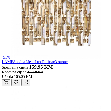
-51%
LAMPA zidna Ideal Lux Elisir ap3 ottone
159,95 KM
Specijalna cijena
Redovna cijena
325,00 KM
Ušteda 165,05 KM