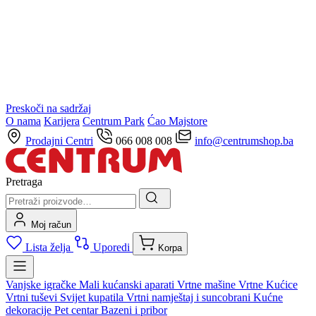
Preskoči na sadržaj
O nama
Karijera
Centrum Park
Ćao Majstore
Prodajni Centri
066 008 008
info@centrumshop.ba
Pretraga
Moj račun
Lista želja
Uporedi
Korpa
Vanjske igračke
Mali kućanski aparati
Vrtne mašine
Vrtne Kućice
Vrtni tuševi
Svijet kupatila
Vrtni namještaj i suncobrani
Kućne
dekoracije
Pet centar
Bazeni i pribor