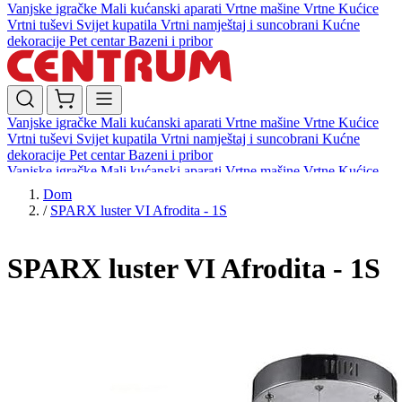
Vanjske igračke
Mali kućanski aparati
Vrtne mašine
Vrtne Kućice
Vrtni tuševi
Svijet kupatila
Vrtni namještaj i suncobrani
Kućne
dekoracije
Pet centar
Bazeni i pribor
Vanjske igračke
Mali kućanski aparati
Vrtne mašine
Vrtne Kućice
Vrtni tuševi
Svijet kupatila
Vrtni namještaj i suncobrani
Kućne
dekoracije
Pet centar
Bazeni i pribor
Vanjske igračke
Mali kućanski aparati
Vrtne mašine
Vrtne Kućice
Vrtni tuševi
Svijet kupatila
Vrtni namještaj i suncobrani
Kućne
Dom
dekoracije
Pet centar
Bazeni i pribor
/
SPARX luster VI Afrodita - 1S
SPARX luster VI Afrodita - 1S