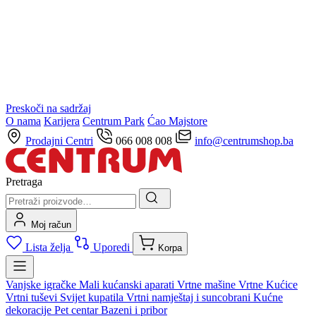
Preskoči na sadržaj
O nama
Karijera
Centrum Park
Ćao Majstore
Prodajni Centri
066 008 008
info@centrumshop.ba
Pretraga
Moj račun
Lista želja
Uporedi
Korpa
Vanjske igračke
Mali kućanski aparati
Vrtne mašine
Vrtne Kućice
Vrtni tuševi
Svijet kupatila
Vrtni namještaj i suncobrani
Kućne
dekoracije
Pet centar
Bazeni i pribor