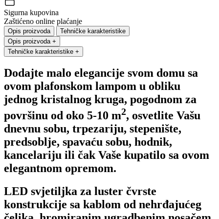
Sigurna kupovina
Zaštićeno online plaćanje
Opis proizvoda
Tehničke karakteristike
Opis proizvoda
+
Tehničke karakteristike
+
Dodajte malo elegancije svom domu sa
ovom plafonskom lampom u obliku
jednog kristalnog kruga, pogodnom za
2
površinu od oko 5-10 m
, osvetlite Vašu
dnevnu sobu, trpezariju, stepenište,
predsoblje, spavaću sobu, hodnik,
kancelariju ili čak Vaše kupatilo sa ovom
elegantnom opremom.
LED svjetiljka za luster čvrste
konstrukcije sa kablom od nehrđajućeg
čelika, hromiranim ugradbenim nosačem,