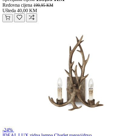
Redovna cijena
199,95 KM
Ušteda 40,00 KM
-24%
IDEAL LUX zidna lampa Charlet rogovi/drvo