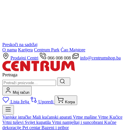
Preskoči na sadržaj
O nama
Karijera
Centrum Park
Ćao Majstore
Prodajni Centri
066 008 008
info@centrumshop.ba
Pretraga
Moj račun
Lista želja
Uporedi
Korpa
Vanjske igračke
Mali kućanski aparati
Vrtne mašine
Vrtne Kućice
Vrtni tuševi
Svijet kupatila
Vrtni namještaj i suncobrani
Kućne
dekoracije
Pet centar
Bazeni i pribor