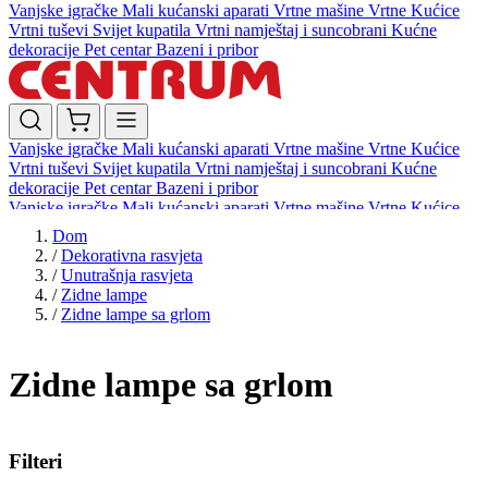
Vanjske igračke
Mali kućanski aparati
Vrtne mašine
Vrtne Kućice
Vrtni tuševi
Svijet kupatila
Vrtni namještaj i suncobrani
Kućne
dekoracije
Pet centar
Bazeni i pribor
Vanjske igračke
Mali kućanski aparati
Vrtne mašine
Vrtne Kućice
Vrtni tuševi
Svijet kupatila
Vrtni namještaj i suncobrani
Kućne
dekoracije
Pet centar
Bazeni i pribor
Vanjske igračke
Mali kućanski aparati
Vrtne mašine
Vrtne Kućice
Vrtni tuševi
Svijet kupatila
Vrtni namještaj i suncobrani
Kućne
Dom
dekoracije
Pet centar
Bazeni i pribor
/
Dekorativna rasvjeta
/
Unutrašnja rasvjeta
/
Zidne lampe
/
Zidne lampe sa grlom
Zidne lampe sa grlom
Filteri