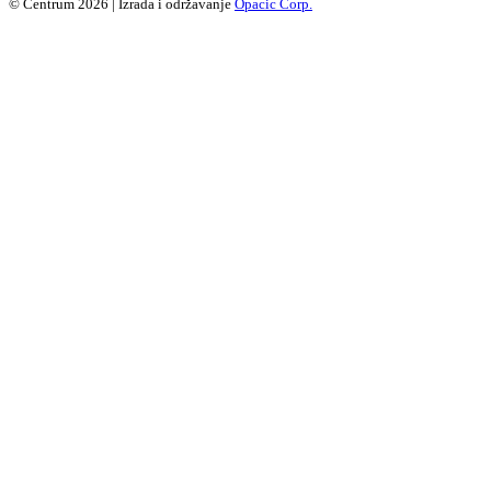
© Centrum 2026 | Izrada i održavanje
Opacic Corp.