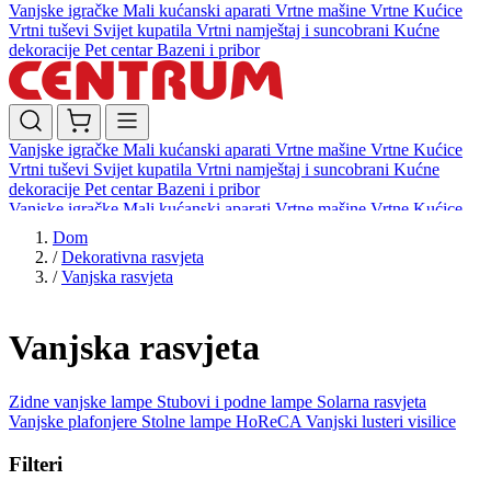
Vanjske igračke
Mali kućanski aparati
Vrtne mašine
Vrtne Kućice
Vrtni tuševi
Svijet kupatila
Vrtni namještaj i suncobrani
Kućne
dekoracije
Pet centar
Bazeni i pribor
Vanjske igračke
Mali kućanski aparati
Vrtne mašine
Vrtne Kućice
Vrtni tuševi
Svijet kupatila
Vrtni namještaj i suncobrani
Kućne
dekoracije
Pet centar
Bazeni i pribor
Vanjske igračke
Mali kućanski aparati
Vrtne mašine
Vrtne Kućice
Vrtni tuševi
Svijet kupatila
Vrtni namještaj i suncobrani
Kućne
Dom
dekoracije
Pet centar
Bazeni i pribor
/
Dekorativna rasvjeta
/
Vanjska rasvjeta
Vanjska rasvjeta
Zidne vanjske lampe
Stubovi i podne lampe
Solarna rasvjeta
Vanjske plafonjere
Stolne lampe HoReCA
Vanjski lusteri visilice
Filteri