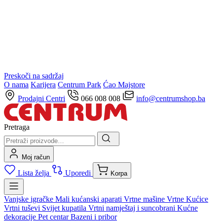
Preskoči na sadržaj
O nama
Karijera
Centrum Park
Ćao Majstore
Prodajni Centri
066 008 008
info@centrumshop.ba
Pretraga
Moj račun
Lista želja
Uporedi
Korpa
Vanjske igračke
Mali kućanski aparati
Vrtne mašine
Vrtne Kućice
Vrtni tuševi
Svijet kupatila
Vrtni namještaj i suncobrani
Kućne
dekoracije
Pet centar
Bazeni i pribor