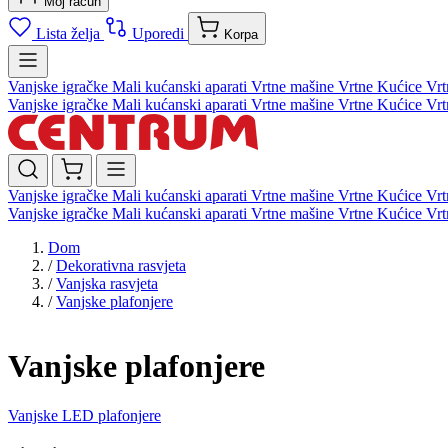
Moj račun
Lista želja
Uporedi
Korpa
Vanjske igračke
Mali kućanski aparati
Vrtne mašine
Vrtne Kućice
Vrt
Vanjske igračke
Mali kućanski aparati
Vrtne mašine
Vrtne Kućice
Vrt
Vanjske igračke
Mali kućanski aparati
Vrtne mašine
Vrtne Kućice
Vrt
Vanjske igračke
Mali kućanski aparati
Vrtne mašine
Vrtne Kućice
Vrt
Dom
/
Dekorativna rasvjeta
/
Vanjska rasvjeta
/
Vanjske plafonjere
Vanjske plafonjere
Vanjske LED plafonjere