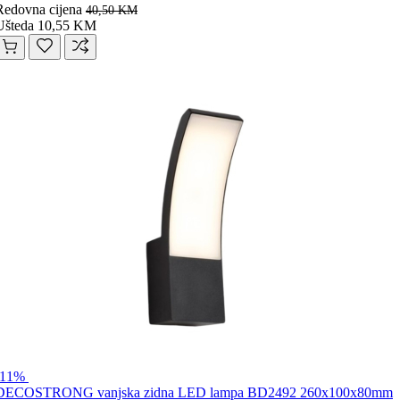
Redovna cijena
40,50 KM
Ušteda 10,55 KM
-11%
DECOSTRONG vanjska zidna LED lampa BD2492 260x100x80mm