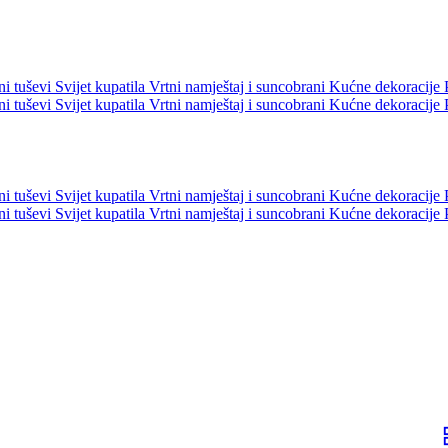
ni tuševi
Svijet kupatila
Vrtni namještaj i suncobrani
Kućne dekoracije
ni tuševi
Svijet kupatila
Vrtni namještaj i suncobrani
Kućne dekoracije
ni tuševi
Svijet kupatila
Vrtni namještaj i suncobrani
Kućne dekoracije
ni tuševi
Svijet kupatila
Vrtni namještaj i suncobrani
Kućne dekoracije