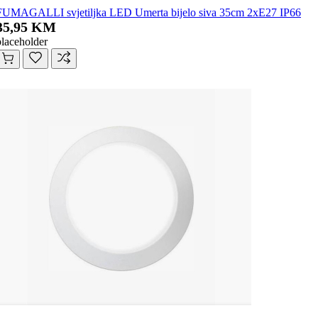
FUMAGALLI svjetiljka LED Umerta bijelo siva 35cm 2xE27 IP66
35,95 KM
placeholder