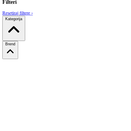
Filteri
Resetiraj filtere
›
Kategorija
Brend