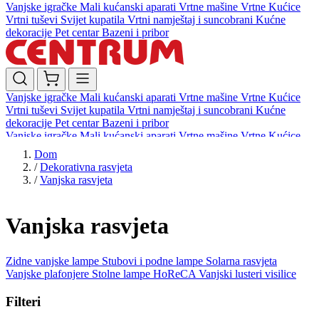
Vanjske igračke
Mali kućanski aparati
Vrtne mašine
Vrtne Kućice
Vrtni tuševi
Svijet kupatila
Vrtni namještaj i suncobrani
Kućne
dekoracije
Pet centar
Bazeni i pribor
Vanjske igračke
Mali kućanski aparati
Vrtne mašine
Vrtne Kućice
Vrtni tuševi
Svijet kupatila
Vrtni namještaj i suncobrani
Kućne
dekoracije
Pet centar
Bazeni i pribor
Vanjske igračke
Mali kućanski aparati
Vrtne mašine
Vrtne Kućice
Vrtni tuševi
Svijet kupatila
Vrtni namještaj i suncobrani
Kućne
Dom
dekoracije
Pet centar
Bazeni i pribor
/
Dekorativna rasvjeta
/
Vanjska rasvjeta
Vanjska rasvjeta
Zidne vanjske lampe
Stubovi i podne lampe
Solarna rasvjeta
Vanjske plafonjere
Stolne lampe HoReCA
Vanjski lusteri visilice
Filteri