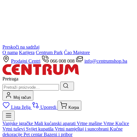
Preskoči na sadržaj
O nama
Karijera
Centrum Park
Ćao Majstore
Prodajni Centri
066 008 008
info@centrumshop.ba
Pretraga
Moj račun
Lista želja
Uporedi
Korpa
Vanjske igračke
Mali kućanski aparati
Vrtne mašine
Vrtne Kućice
Vrtni tuševi
Svijet kupatila
Vrtni namještaj i suncobrani
Kućne
dekoracije
Pet centar
Bazeni i pribor