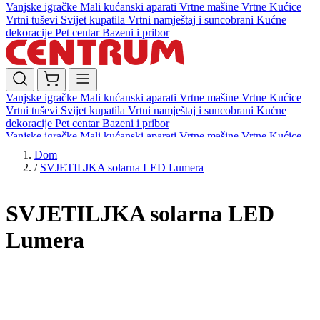
Vanjske igračke
Mali kućanski aparati
Vrtne mašine
Vrtne Kućice
Vrtni tuševi
Svijet kupatila
Vrtni namještaj i suncobrani
Kućne
dekoracije
Pet centar
Bazeni i pribor
Vanjske igračke
Mali kućanski aparati
Vrtne mašine
Vrtne Kućice
Vrtni tuševi
Svijet kupatila
Vrtni namještaj i suncobrani
Kućne
dekoracije
Pet centar
Bazeni i pribor
Vanjske igračke
Mali kućanski aparati
Vrtne mašine
Vrtne Kućice
Vrtni tuševi
Svijet kupatila
Vrtni namještaj i suncobrani
Kućne
Dom
dekoracije
Pet centar
Bazeni i pribor
/
SVJETILJKA solarna LED Lumera
SVJETILJKA solarna LED
Lumera