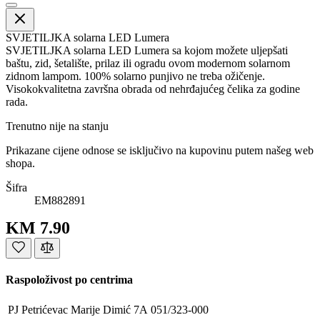
SVJETILJKA solarna LED Lumera
SVJETILJKA solarna LED Lumera sa kojom možete uljepšati
baštu, zid, šetalište, prilaz ili ogradu ovom modernom solarnom
zidnom lampom. 100% solarno punjivo ne treba ožičenje.
Visokokvalitetna završna obrada od nehrđajućeg čelika za godine
rada.
Trenutno nije na stanju
Prikazane cijene odnose se isključivo na kupovinu putem našeg web
shopa.
Šifra
EM882891
KM 7.90
Raspoloživost po centrima
PJ Petrićevac
Marije Dimić 7A
051/323-000