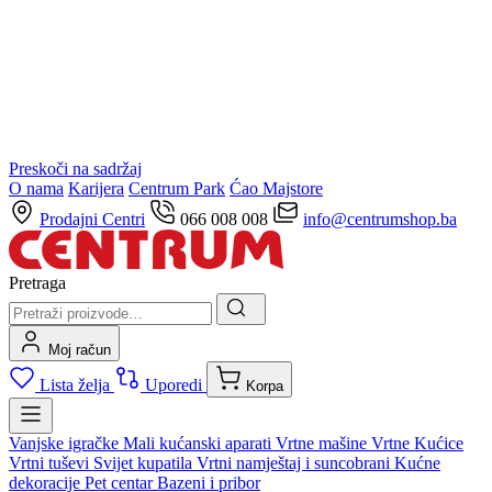
Preskoči na sadržaj
O nama
Karijera
Centrum Park
Ćao Majstore
Prodajni Centri
066 008 008
info@centrumshop.ba
Pretraga
Moj račun
Lista želja
Uporedi
Korpa
Vanjske igračke
Mali kućanski aparati
Vrtne mašine
Vrtne Kućice
Vrtni tuševi
Svijet kupatila
Vrtni namještaj i suncobrani
Kućne
dekoracije
Pet centar
Bazeni i pribor