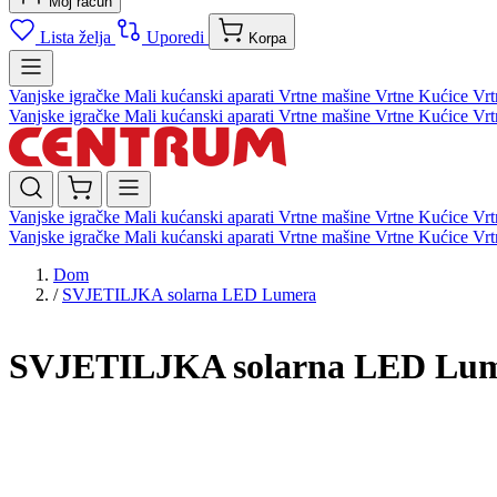
Moj račun
Lista želja
Uporedi
Korpa
Vanjske igračke
Mali kućanski aparati
Vrtne mašine
Vrtne Kućice
Vrt
Vanjske igračke
Mali kućanski aparati
Vrtne mašine
Vrtne Kućice
Vrt
Vanjske igračke
Mali kućanski aparati
Vrtne mašine
Vrtne Kućice
Vrt
Vanjske igračke
Mali kućanski aparati
Vrtne mašine
Vrtne Kućice
Vrt
Dom
/
SVJETILJKA solarna LED Lumera
SVJETILJKA solarna LED Lu