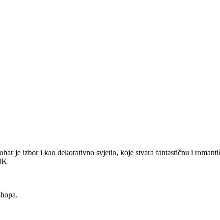
e izbor i kao dekorativno svjetlo, koje stvara fantastičnu i romantičnu
00K
shopa.