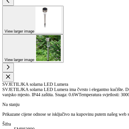
View larger image
View larger image
SVJETILJKA solarna LED Lumera
SVJETILJKA solarna LED Lumera ima čvrsto i elegantno kućište. Dobar j
vanjsko mjesto. IP44 zaštita. Snaga: 0.6WTemperatura svjetlosti: 30
Na stanju
Prikazane cijene odnose se isključivo na kupovinu putem našeg web 
Šifra