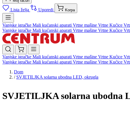
Moj račun
Lista želja
Uporedi
Korpa
Vanjske igračke
Mali kućanski aparati
Vrtne mašine
Vrtne Kućice
Vrt
Vanjske igračke
Mali kućanski aparati
Vrtne mašine
Vrtne Kućice
Vrt
Vanjske igračke
Mali kućanski aparati
Vrtne mašine
Vrtne Kućice
Vrt
Vanjske igračke
Mali kućanski aparati
Vrtne mašine
Vrtne Kućice
Vrt
Dom
/
SVJETILJKA solarna ubodna LED, okrugla
SVJETILJKA solarna ubodna L