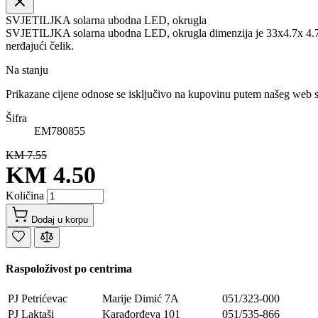
SVJETILJKA solarna ubodna LED, okrugla
SVJETILJKA solarna ubodna LED, okrugla dimenzija je 33x4.7x 4.7c
nerđajući čelik.
Na stanju
Prikazane cijene odnose se isključivo na kupovinu putem našeg web 
Šifra
EM780855
KM 7.55
KM 4.50
Količina
Dodaj u korpu
Raspoloživost po centrima
PJ Petrićevac
Marije Dimić 7A
051/323-000
PJ Laktaši
Karađorđeva 101
051/535-866